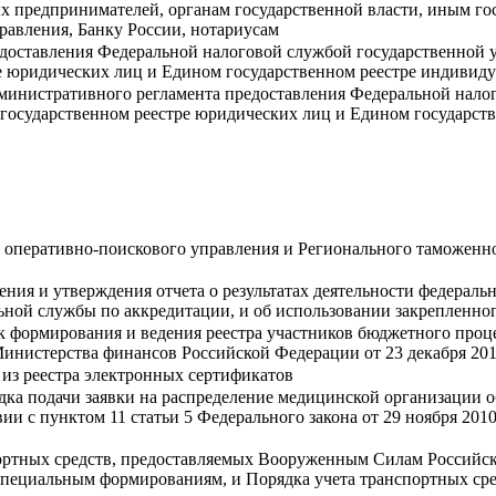
 предпринимателей, органам государственной власти, иным гос
равления, Банку России, нотариусам
оставления Федеральной налоговой службой государственной у
е юридических лиц и Едином государственном реестре индивид
инистративного регламента предоставления Федеральной налог
 государственном реестре юридических лиц и Едином государс
 оперативно-поискового управления и Регионального таможенн
ения и утверждения отчета о результатах деятельности федера
ьной службы по аккредитации, и об использовании закрепленно
к формирования и ведения реестра участников бюджетного проц
нистерства финансов Российской Федерации от 23 декабря 2014
из реестра электронных сертификатов
дка подачи заявки на распределение медицинской организации 
вии с пунктом 11 статьи 5 Федерального закона от 29 ноября 201
ортных средств, предоставляемых Вооруженным Силам Российс
я специальным формированиям, и Порядка учета транспортных с