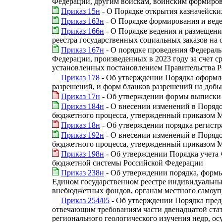
Федерации, другим войскам, воинским формиров
Приказ 15н
- О Порядке открытия казначейски
Приказ 163н
- О Порядке формирования и веде
Приказ 166н
- О Порядке ведения и размещен
реестра государственных социальных заказов на
Приказ 167н
- О порядке проведения Федерал
Федерации, произведенных в 2023 году за счет с
установленных постановлением Правительства Ро
Приказ 178
- Об утверждении Порядка оформле
разрешений, и форм бланков разрешений на доб
Приказ 17н
- Об утверждении формы выписки 
Приказ 184н
- О внесении изменений в Порядо
бюджетного процесса, утвержденный приказом Ми
Приказ 18н
- Об утверждении порядка регистр
Приказ 192н
- О внесении изменений в Порядо
бюджетного процесса, утвержденный приказом Ми
Приказ 198н
- Об утверждении Порядка учета
бюджетной системы Российской Федерации
Приказ 238н
- Об утверждении порядка, формы
Едином государственном реестре индивидуальных
внебюджетных фондов, органам местного самоуп
Приказ 254/05
- Об утверждении Порядка предо
отвечающим требованиям части двенадцатой стать
регионального геологического изучения недр, ос