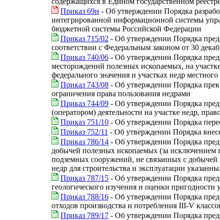
содержащихся в Едином государственном реестр
Приказ 69н
- Об утверждении Порядка разрабо
интегрированной информационной системы упра
бюджетной системы Российской Федерации
Приказ 715/02
- Об утверждении Порядка предо
соответствии с Федеральным законом от 30 декаб
Приказ 740/06
- Об утверждении Порядка предо
месторождений полезных ископаемых, на участке 
федерального значения и участках недр местного
Приказ 743/08
- Об утверждении Порядка прекр
ограничения права пользования недрами
Приказ 744/09
- Об утверждении Порядка предо
(оператором) деятельности на участке недр, пра
Приказ 751/10
- Об утверждении Порядка пере
Приказ 752/11
- Об утверждении Порядка внес
Приказ 786/14
- Об утверждении Порядка предо
добычей полезных ископаемых (за исключением п
подземных сооружений, не связанных с добычей п
недр для строительства и эксплуатации указанн
Приказ 787/15
- Об утверждении Порядка предо
геологического изучения и оценки пригодности 
Приказ 788/16
- Об утверждении Порядка предо
отходов производства и потребления III-V классо
Приказ 789/17
- Об утверждении Порядка предо