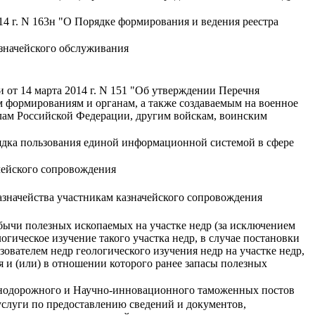
4 г. N 163н "О Порядке формирования и ведения реестра
значейского обслуживания
от 14 марта 2014 г. N 151 "Об утверждении Перечня
 формированиям и органам, а также создаваемым на военное
лам Российской Федерации, другим войскам, воинским
ядка пользования единой информационной системой в сфере
чейского сопровождения
значейства участникам казначейского сопровождения
бычи полезных ископаемых на участке недр (за исключением
огическое изучение такого участка недр, в случае постановки
ователем недр геологического изучения недр на участке недр,
 и (или) в отношении которого ранее запасы полезных
знодорожного и Научно-инновационного таможенных постов
слуги по предоставлению сведений и документов,