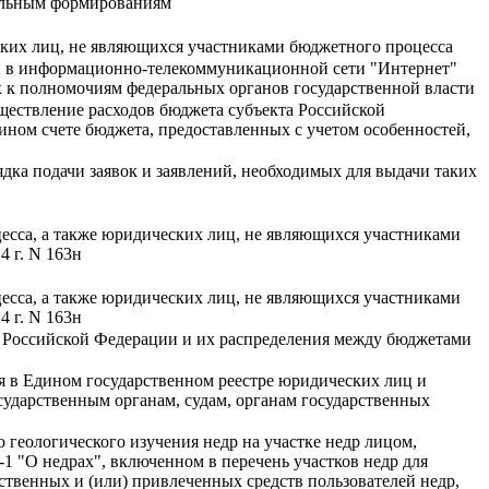
иальным формированиям
ских лиц, не являющихся участниками бюджетного процесса
и в информационно-телекоммуникационной сети "Интернет"
ых к полномочиям федеральных органов государственной власти
ествление расходов бюджета субъекта Российской
дином счете бюджета, предоставленных с учетом особенностей,
ка подачи заявок и заявлений, необходимых для выдачи таких
есса, а также юридических лиц, не являющихся участниками
 г. N 163н
есса, а также юридических лиц, не являющихся участниками
 г. N 163н
 Российской Федерации и их распределения между бюджетами
я в Едином государственном реестре юридических лиц и
ударственным органам, судам, органам государственных
 геологического изучения недр на участке недр лицом,
-1 "О недрах", включенном в перечень участков недр для
бственных и (или) привлеченных средств пользователей недр,