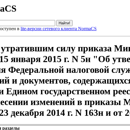
maCS
оступен в
lite-версии сетевого клиента NormaCS
 утратившим силу приказа Ми
15 января 2015 г. N 5н "Об у
я Федеральной налоговой служ
ий и документов, содержащихс
 и Едином государственном ре
несении изменений в приказы 
 декабря 2014 г. N 163н и от 2
и разделы