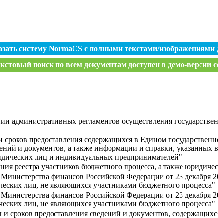
азать систему NormaCS с полными текстами/изображениями 
кстовый поиск по всем документам доступен в демо-версии с
нии административных регламентов осуществления государствен
и сроков предоставления содержащихся в Едином государствен
ий и документов, а также информации и справки, указанных в пу
ридических лиц и индивидуальных предпринимателей"
ния реестра участников бюджетного процесса, а также юридиче
 Министерства финансов Российской Федерации от 23 декабря 2
ческих лиц, не являющихся участниками бюджетного процесса"
 Министерства финансов Российской Федерации от 23 декабря 20
ческих лиц, не являющихся участниками бюджетного процесса"
 и сроков предоставления сведений и документов, содержащихс