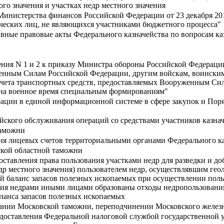
ого значения и участках недр местного значения
Министерства финансов Российской Федерации от 23 декабря 201
ческих лиц, не являющихся участниками бюджетного процесса"
вные правовые акты Федерального казначейства по вопросам ка
ния N 1 и 2 к приказу Министра обороны Российской Федерации 
енным Силам Российской Федерации, другим войскам, воинским
чета транспортных средств, предоставляемых Вооруженным Си
 на военное время специальным формированиям"
ации в единой информационной системе в сфере закупок и Пор
йского обслуживания операций со средствами участников казна
таможни
я лицевых счетов территориальными органами Федерального ка
кой областной таможни
ставления права пользования участками недр для разведки и до
др местного значения) пользователем недр, осуществлявшим геол
й баланс запасов полезных ископаемых при осуществлении польз
вания недрами иными лицами образованы отходы недропользования
ланса запасов полезных ископаемых
ании Московской таможни, переподчинении Московского желе
оставления Федеральной налоговой службой государственной у