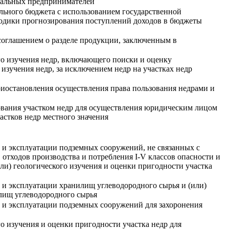
уальных предпринимателей
льного бюджета с использованием государственной
дики прогнозирования поступлений доходов в бюджеты
 соглашением о разделе продукции, заключенным в
го изучения недр, включающего поиски и оценку
изучения недр, за исключением недр на участках недр
риостановления осуществления права пользования недрами и
зования участком недр для осуществления юридическим лицом
астков недр местного значения
а и эксплуатации подземных сооружений, не связанных с
отходов производства и потребления I-V классов опасности и
или) геологического изучения и оценки пригодности участка
 и эксплуатации хранилищ углеводородного сырья и (или)
илищ углеводородного сырья
а и эксплуатации подземных сооружений для захоронения
о изучения и оценки пригодности участка недр для