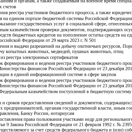
аниям и органам, а также создаваемым на военное время спец
х счетов
ния реестра участников бюджетного процесса, а также юридиче
ия на едином портале бюджетной системы Российской Федераци
 оказание государственных услуг в социальной сфере, отнесенн
ьным казначейством проверки документов, подтверждающих осущ
редств бюджетных кредитов на пополнение остатка средств на е
ссийской Федерации от 29 марта 2023 г. N 501
ния и выдачи разрешений на добычу охотничьих ресурсов, Поряд
ычу копытных животных, медведей, пушных животных, птиц
из реестра электронных сертификатов
к формирования и ведения реестра участников бюджетного проц
нистерства финансов Российской Федерации от 23 декабря 2014
ации в единой информационной системе в сфере закупок
к формирования и ведения реестра участников бюджетного проц
нистерства финансов Российской Федерации от 23 декабря 2014
 Федеральным казначейством поступлений в бюджетную систему
 и сроков предоставления сведений и документов, содержащихс
 предпринимателей, органам государственной власти, иным гос
равления, Банку России, нотариусам
ставления права пользования участками недр для регионального
и 9 Закона Российской Федерации от 21 февраля 1992 г. № 2395
уществляемого за счет средств федерального бюджета и (или) со