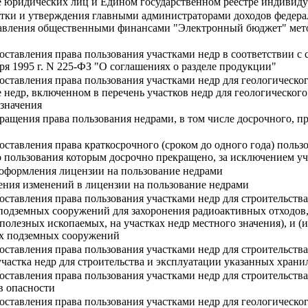
е юридических лиц и Едином государственном реестре индивид
тки и утверждения главными администраторами доходов федера
вления общественными финансами "Электронный бюджет" мето
ставления права пользования участками недр в соответствии с
ря 1995 г. N 225-ФЗ "О соглашениях о разделе продукции"
ставления права пользования участками недр для геологическо
недр, включенном в перечень участков недр для геологического 
 значения
ащения права пользования недрами, в том числе досрочного, п
ставления права краткосрочного (сроком до одного года) поль
во пользования которым досрочно прекращено, за исключением уч
оформления лицензии на пользование недрами
ения изменений в лицензии на пользование недрами
ставления права пользования участками недр для строительств
одземных сооружений для захоронения радиоактивных отходов, 
олезных ископаемых, на участках недр местного значения), и (
ых подземных сооружений
ставления права пользования участками недр для строительства
участка недр для строительства и эксплуатации указанных хран
ставления права пользования участками недр для строительств
в опасности
ставления права пользования участками недр для геологическог