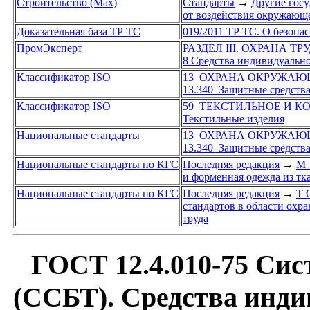
Строительство (Max)
Стандарты
→
Другие госу
от воздействия окружающе
Доказательная база ТР ТС
019/2011 ТР ТС. О безопа
ПромЭксперт
РАЗДЕЛ III. ОХРАНА Т
8 Средства индивидуальн
Классификатор ISO
13 ОХРАНА ОКРУЖАЮ
13.340 Защитные средств
Классификатор ISO
59 ТЕКСТИЛЬНОЕ И 
Текстильные изделия
Национальные стандарты
13 ОХРАНА ОКРУЖАЮ
13.340 Защитные средств
Национальные стандарты по КГС
Последняя редакция
→
М 
и форменная одежда из тк
Национальные стандарты по КГС
Последняя редакция
→
Т 
стандартов в области охр
труда
ГОСТ 12.4.010-75 Сист
(ССБТ). Средства инд