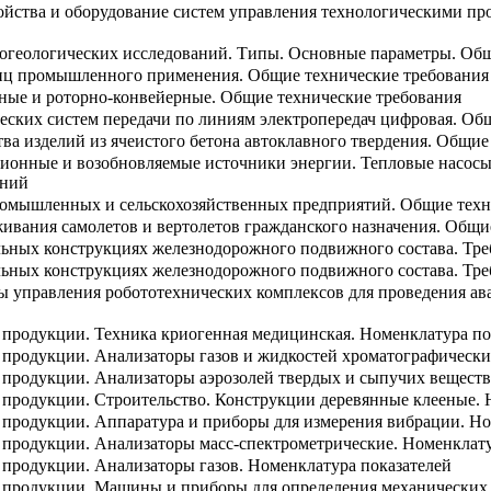
ойства и оборудование систем управления технологическими п
рогеологических исследований. Типы. Основные параметры. Об
тиц промышленного применения. Общие технические требования
ные и роторно-конвейерные. Общие технические требования
еских систем передачи по линиям электропередач цифровая. Об
ва изделий из ячеистого бетона автоклавного твердения. Общие
ионные и возобновляемые источники энергии. Тепловые насосы
аний
ромышленных и сельскохозяйственных предприятий. Общие техн
живания самолетов и вертолетов гражданского назначения. Общи
льных конструкциях железнодорожного подвижного состава. Тр
льных конструкциях железнодорожного подвижного состава. Тр
ы управления робототехнических комплексов для проведения а
а продукции. Техника криогенная медицинская. Номенклатура по
а продукции. Анализаторы газов и жидкостей хроматографически
а продукции. Анализаторы аэрозолей твердых и сыпучих веществ
а продукции. Строительство. Конструкции деревянные клееные. 
а продукции. Аппаратура и приборы для измерения вибрации. Н
а продукции. Анализаторы масс-спектрометрические. Номенклату
а продукции. Анализаторы газов. Номенклатура показателей
а продукции. Машины и приборы для определения механических 