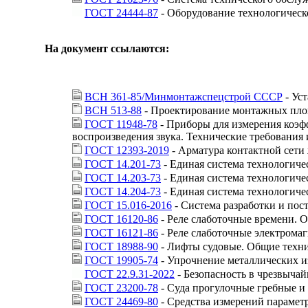
ГОСТ 24444-87
- Оборудование технологическ
На документ ссылаются:
ВСН 361-85/Минмонтажспецстрой СССР
- Ус
ВСН 513-88
- Проектирование монтажных площ
ГОСТ 11948-78
- Приборы для измерения коэф
воспроизведения звука. Технические требования
ГОСТ 12393-2019
- Арматура контактной сети
ГОСТ 14.201-73
- Единая система технологиче
ГОСТ 14.203-73
- Единая система технологиче
ГОСТ 14.204-73
- Единая система технологиче
ГОСТ 15.016-2016
- Система разработки и пос
ГОСТ 16120-86
- Реле слаботочные времени. 
ГОСТ 16121-86
- Реле слаботочные электрома
ГОСТ 18988-90
- Лифты судовые. Общие техни
ГОСТ 19905-74
- Упрочнение металлических и
ГОСТ 22.9.31-2022
- Безопасность в чрезвыча
ГОСТ 23200-78
- Суда прогулочные гребные и
ГОСТ 24469-80
- Средства измерений парамет