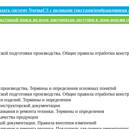
азать систему NormaCS с полными текстами/изображениями 
кстовый поиск по всем документам доступен в демо-версии с
ской подготовки производства. Общие правила отработки конст
 производства. Термины и определения основных понятий
ской подготовки производства. Общие правила отработки конст
ии изделий. Термины и определения
конструкторской документации
живания и ремонта техники. Термины и определения
качества продукции
кой документации. Правила внесения изменений
живания и ремонта техники. Показатели для оценки ремонтопри