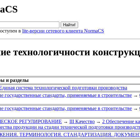
maCS
оступен в
lite-версии сетевого клиента NormaCS
ние технологичности конструк
ры и разделы
диная система технологической подготовки производства
е государственные стандарты, применяемые в строительстве
→
е государственные стандарты, применяемые в строительстве
→
ИЧЕСКОЕ РЕГУЛИРОВАНИЕ
→
III Качество
→
2 Обеспечение к
чества продукции на стадии технической подготовки производст
ЖЕНИЯ. ТЕРМИНОЛОГИЯ. СТАНДАРТИЗАЦИЯ. ДОКУМЕ