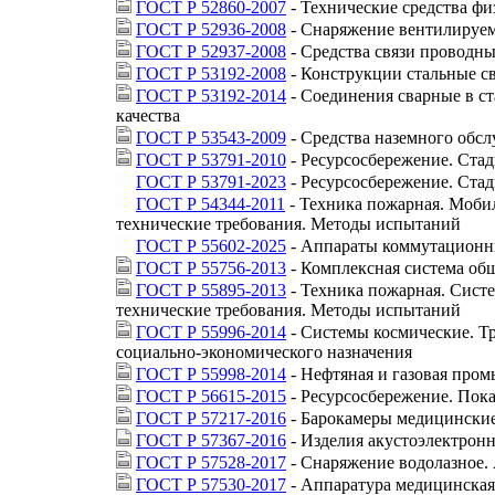
ГОСТ Р 52860-2007
- Технические средства ф
ГОСТ Р 52936-2008
- Снаряжение вентилируем
ГОСТ Р 52937-2008
- Средства связи проводн
ГОСТ Р 53192-2008
- Конструкции стальные с
ГОСТ Р 53192-2014
- Соединения сварные в с
качества
ГОСТ Р 53543-2009
- Средства наземного обсл
ГОСТ Р 53791-2010
- Ресурсосбережение. Ста
ГОСТ Р 53791-2023
- Ресурсосбережение. Ста
ГОСТ Р 54344-2011
- Техника пожарная. Моби
технические требования. Методы испытаний
ГОСТ Р 55602-2025
- Аппараты коммутационны
ГОСТ Р 55756-2013
- Комплексная система об
ГОСТ Р 55895-2013
- Техника пожарная. Сист
технические требования. Методы испытаний
ГОСТ Р 55996-2014
- Системы космические. Тр
социально-экономического назначения
ГОСТ Р 55998-2014
- Нефтяная и газовая про
ГОСТ Р 56615-2015
- Ресурсосбережение. Пок
ГОСТ Р 57217-2016
- Барокамеры медицинские
ГОСТ Р 57367-2016
- Изделия акустоэлектрон
ГОСТ Р 57528-2017
- Снаряжение водолазное.
ГОСТ Р 57530-2017
- Аппаратура медицинская