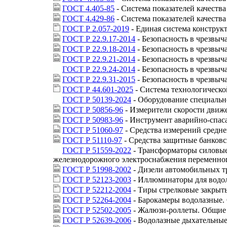
ГОСТ 4.405-85
- Система показателей качеств
ГОСТ 4.429-86
- Система показателей качеств
ГОСТ Р 2.057-2019
- Единая система конструк
ГОСТ Р 22.9.17-2014
- Безопасность в чрезвы
ГОСТ Р 22.9.18-2014
- Безопасность в чрезвы
ГОСТ Р 22.9.21-2014
- Безопасность в чрезвыч
ГОСТ Р 22.9.24-2014
- Безопасность в чрезвы
ГОСТ Р 22.9.31-2015
- Безопасность в чрезвы
ГОСТ Р 44.601-2025
- Система технологическо
ГОСТ Р 50139-2024
- Оборудование специальн
ГОСТ Р 50856-96
- Измерители скорости движ
ГОСТ Р 50983-96
- Инструмент аварийно-спас
ГОСТ Р 51060-97
- Средства измерений средне
ГОСТ Р 51110-97
- Средства защитные банковс
ГОСТ Р 51559-2022
- Трансформаторы силовые 
железнодорожного электроснабжения переменног
ГОСТ Р 51998-2002
- Дизели автомобильных т
ГОСТ Р 52123-2003
- Иллюминаторы для водола
ГОСТ Р 52212-2004
- Тиры стрелковые закрыты
ГОСТ Р 52264-2004
- Барокамеры водолазные.
ГОСТ Р 52502-2005
- Жалюзи-роллеты. Общие 
ГОСТ Р 52639-2006
- Водолазные дыхательные