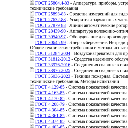
ГОСТ 25804.4-83
- Аппаратура, приборы, устр
технические требования
ГОСТ 25893-83
- Средства измерений для гид
ГОСТ 27632-88
- Ускорители заряженных час
ГОСТ 27879-88
- Линии автоматические ротор
ГОСТ 28439-90
- Аппаратура волоконно-оптич
ГОСТ 30540-97
- Оборудование для производст
ГОСТ 30645-99
- Энергосбережение. Нетрадиц
Общие технические требования и методы испыт
ГОСТ 31284-2004
- Воздухонагреватели для п
ГОСТ 31812-2012
- Средства наземного обслу
ГОСТ 33976-2016
- Соединения сварные в ста
ГОСТ 33976-2025
- Соединения сварные в ста
ГОСТ 35036-2023
- Техника пожарная. Систем
технические требования. Методы испытаний
ГОСТ 4.129-85
- Система показателей качеств
ГОСТ 4.163-85
- Система показателей качеств
ГОСТ 4.170-85
- Система показателей качеств
ГОСТ 4.208-79
- Система показателей качеств
ГОСТ 4.304-85
- Система показателей качеств
ГОСТ 4.361-85
- Система показателей качеств
ГОСТ 4.374-85
- Система показателей качеств
ГОСТ 4.403-85
- Система показателей качеств