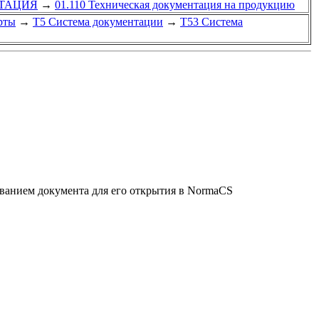
НТАЦИЯ
→
01.110 Техническая документация на продукцию
рты
→
Т5 Система документации
→
Т53 Система
званием документа для его открытия в NormaCS