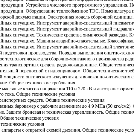
а продукции. Устройства числового программного управления. Н
а продукции. Оборудование теплообменное ТЭС. Номенклатура п
торской документации. Электронная модель сборочной единицы
чайных ситуациях. Инструмент аварийно-спасательный пневмати
чайных ситуациях. Инструмент аварийно-спасательный гидравли
айных ситуациях. Технические средства химической разведки. 
чайных ситуациях. Машины аварийно-спасательные. Классифика
чайных ситуациях. Инструмент аварийно-спасательный электрич
й подготовки производства. Порядок выполнения опытно-техно
ое технологическое для сборочно-монтажного производства рад
ения транспортных средств радиолокационные. Общие техничес
ательный переносной с гидроприводом. Общие технические тре
й мощности оптического излучения для волоконно-оптических с
кие. Общие технические требования
масляные классов напряжения 110 и 220 кВ и автотрансформато
о тока. Общие технические условия
ранспортных средств. Общие технические условия
зных барокамер с рабочим давлением до 4,9 МПа (50 кгс/см2).
е. Защита броневая и техническая укрепленность. Общие техни
 Общие технические условия
технические условия
 аппараты с открытой схемой дыхания. Общие технические усл