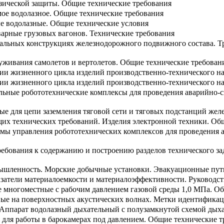
изической защиты. Общие технические требования
ое водолазное. Общие технические требования
ые водолазные. Общие технические условия
варные грузовых вагонов. Технические требования
тальных конструкциях железнодорожного подвижного состава. 
уживания самолетов и вертолетов. Общие технические требован
дии жизненного цикла изделий производственно-технического н
дии жизненного цикла изделий производственно-технического н
льные робототехнические комплексы для проведения аварийно-
е для цепи заземления тяговой сети и тяговых подстанций жел
щих технических требований. Изделия электронной техники. Об
емы управления робототехнических комплексов для проведения 
ебования к содержанию и построению разделов технического за
мышленность. Морские добычные установки. Эвакуационные пу
азатели материалоемкости и материалоэффективности. Руководс
 многоместные с рабочим давлением газовой среды 1,0 МПа. О
ные на поверхностных акустических волнах. Метки идентифика
 Аппарат водолазный дыхательный с полузамкнутой схемой дых
 для работы в барокамерах под давлением. Общие технические т