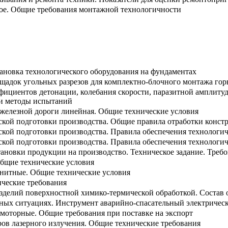
ое. Общие требования монтажной технологичности
тановка технологического оборудования на фундаментах
адок угольных разрезов для комплектно-блочного монтажа гор
фициентов детонации, колебания скорости, паразитной амплитуд
 и методы испытаний
 железной дороги линейная. Общие технические условия
ской подготовки производства. Общие правила отработки конст
ской подготовки производства. Правила обеспечения технолог
ской подготовки производства. Правила обеспечения технологи
тановки продукции на производство. Техническое задание. Тре
Общие технические условия
гнитные. Общие технические условия
ческие требования
зделий поверхностной химико-термической обработкой. Состав
йных ситуациях. Инструмент аварийно-спасательный электричес
 моторные. Общие требования при поставке на экспорт
ров лазерного излучения. Общие технические требования