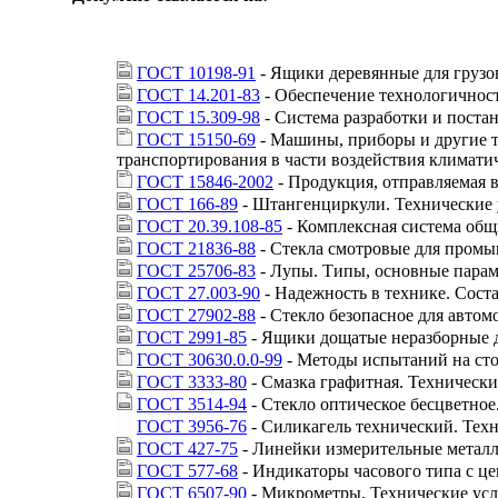
ГОСТ 10198-91
- Ящики деревянные для грузов
ГОСТ 14.201-83
- Обеспечение технологичнос
ГОСТ 15.309-98
- Система разработки и пост
ГОСТ 15150-69
- Машины, приборы и другие т
транспортирования в части воздействия климати
ГОСТ 15846-2002
- Продукция, отправляемая 
ГОСТ 166-89
- Штангенциркули. Технические 
ГОСТ 20.39.108-85
- Комплексная система общ
ГОСТ 21836-88
- Стекла смотровые для промы
ГОСТ 25706-83
- Лупы. Типы, основные парам
ГОСТ 27.003-90
- Надежность в технике. Сост
ГОСТ 27902-88
- Стекло безопасное для автом
ГОСТ 2991-85
- Ящики дощатые неразборные дл
ГОСТ 30630.0.0-99
- Методы испытаний на сто
ГОСТ 3333-80
- Смазка графитная. Технически
ГОСТ 3514-94
- Стекло оптическое бесцветное
ГОСТ 3956-76
- Силикагель технический. Тех
ГОСТ 427-75
- Линейки измерительные металл
ГОСТ 577-68
- Индикаторы часового типа с це
ГОСТ 6507-90
- Микрометры. Технические ус