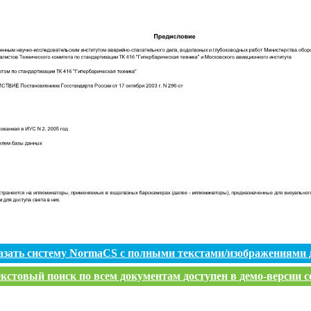
азать систему NormaCS с полными текстами/изображениями 
кстовый поиск по всем документам доступен в демо-версии с