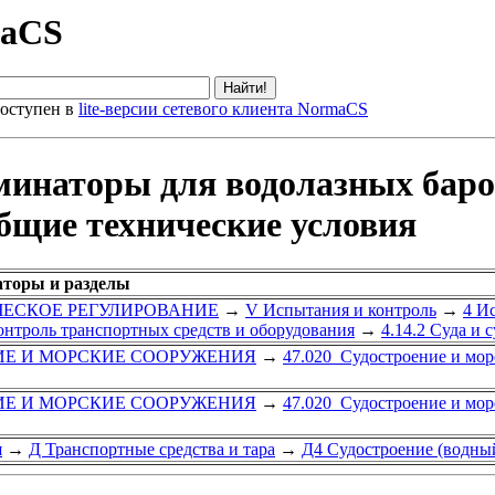
maCS
оступен в
lite-версии сетевого клиента NormaCS
инаторы для водолазных баро
Общие технические условия
аторы и разделы
ИЧЕСКОЕ РЕГУЛИРОВАНИЕ
→
V Испытания и контроль
→
4 И
онтроль транспортных средств и оборудования
→
4.14.2 Суда и 
ИЕ И МОРСКИЕ СООРУЖЕНИЯ
→
47.020 Судостроение и мор
ИЕ И МОРСКИЕ СООРУЖЕНИЯ
→
47.020 Судостроение и мор
я
→
Д Транспортные средства и тара
→
Д4 Судостроение (водны