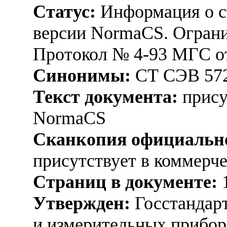
Статус:
Информация о ст
версии NormaCS. Ограни
Протокол № 4-93 МГС от
Синонимы:
СТ СЭВ 572
Текст документа:
прису
NormaCS
Сканкопия официально
присутствует в коммерч
Страниц в документе:
Утвержден:
Госстандарт
и измерительных прибор