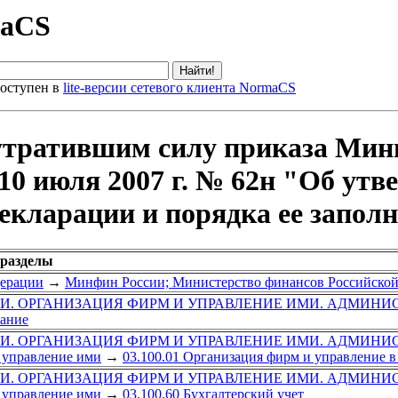
maCS
оступен в
lite-версии сетевого клиента NormaCS
утратившим силу приказа Мин
10 июля 2007 г. № 62н "Об ут
екларации и порядка ее запол
 разделы
дерации
→
Минфин России; Министерство финансов Российско
ГИ. ОРГАНИЗАЦИЯ ФИРМ И УПРАВЛЕНИЕ ИМИ. АДМИНИ
вание
ГИ. ОРГАНИЗАЦИЯ ФИРМ И УПРАВЛЕНИЕ ИМИ. АДМИНИ
 управление ими
→
03.100.01 Организация фирм и управление в
ГИ. ОРГАНИЗАЦИЯ ФИРМ И УПРАВЛЕНИЕ ИМИ. АДМИНИ
 управление ими
→
03.100.60 Бухгалтерский учет