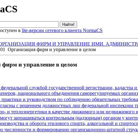
maCS
оступен в
lite-версии сетевого клиента NormaCS
 ОРГАНИЗАЦИЯ ФИРМ И УПРАВЛЕНИЕ ИМИ. АДМИНИСТР
.01 Организация фирм и управление в целом
 фирм и управление в целом
едеральной службой государственной регистрации, кадастра и к
енеров, национального объединения саморегулируемых органи
практики и руководством по соблюдению обязательных требов
огласны с решением должностных лиц федеральной инспекции т
о- и теплоэнергетики в качестве движимого или недвижимого 
огут запрашиваться контрольным (надзорным) органом у контр
производства и оборота этилового спирта, алкогольной и спирт
 численности и формированию организационно-штатной струк