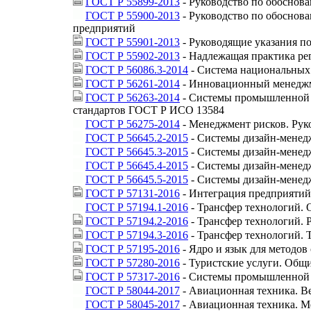
ГОСТ Р 55899-2013
- Руководство по обоснов
ГОСТ Р 55900-2013
- Руководство по обоснов
предприятий
ГОСТ Р 55901-2013
- Руководящие указания п
ГОСТ Р 55902-2013
- Надлежащая практика рег
ГОСТ Р 56086.3-2014
- Система национальных
ГОСТ Р 56261-2014
- Инновационный менеджм
ГОСТ Р 56263-2014
- Системы промышленной а
стандартов ГОСТ Р ИСО 13584
ГОСТ Р 56275-2014
- Менеджмент рисков. Рук
ГОСТ Р 56645.2-2015
- Системы дизайн-менед
ГОСТ Р 56645.3-2015
- Системы дизайн-менед
ГОСТ Р 56645.4-2015
- Системы дизайн-менед
ГОСТ Р 56645.5-2015
- Системы дизайн-менед
ГОСТ Р 57131-2016
- Интеграция предприятий
ГОСТ Р 57194.1-2016
- Трансфер технологий.
ГОСТ Р 57194.2-2016
- Трансфер технологий. 
ГОСТ Р 57194.3-2016
- Трансфер технологий. 
ГОСТ Р 57195-2016
- Ядро и язык для методо
ГОСТ Р 57280-2016
- Туристские услуги. Общ
ГОСТ Р 57317-2016
- Системы промышленной а
ГОСТ Р 58044-2017
- Авиационная техника. В
ГОСТ Р 58045-2017
- Авиационная техника. М