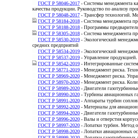
ГОСТ Р 58046-2017
- Системы менеджмента ка
качества продукции. Руководство по анализу пр
ГОСТ Р 58048-2017
- Трансфер технологий. Ме
ГОСТ Р 58184-2018
- Система менеджмента пр
ГОСТ Р 58188-2018
- Программы предваритель
ГОСТ Р 58305-2018
- Система менеджмента пр
ГОСТ Р 58530-2019
- Экологический менеджме
средних предприятий
ГОСТ Р 58534-2019
- Экологический менеджме
ГОСТ Р 58537-2019
- Управление продукцией
ГОСТ Р 58542-2019
- Интегрированные систем
ГОСТ Р 58771-2019
- Менеджмент риска. Техн
ГОСТ Р 58969-2020
- Менеджмент риска. Упр
ГОСТ Р 58970-2020
- Менеджмент риска. Коли
ГОСТ Р 58989-2020
- Двигатели газотурбинны
ГОСТ Р 58990-2020
- Турбины авиационных га
ГОСТ Р 58991-2020
- Аппараты турбин соплов
ГОСТ Р 58992-2020
- Материалы для авиацион
ГОСТ Р 58994-2020
- Двигатели газотурбинны
ГОСТ Р 58996-2020
- Валы и отверстия корпу
ГОСТ Р 58997-2020
- Лопатки турбин. Метод 
ГОСТ Р 58998-2020
- Лопатки авиационных ос
ГОСТ Р 58999-2020
- Лопатки газотурбинных 