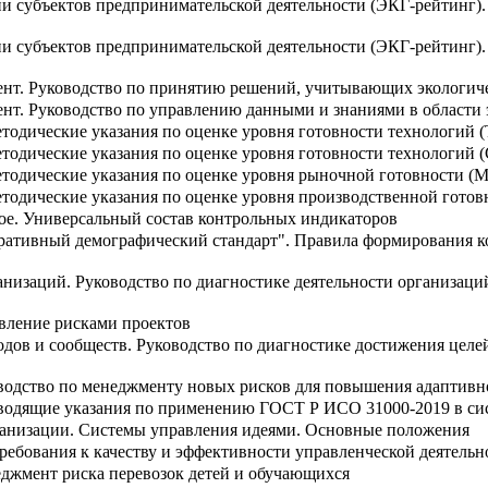
ии субъектов предпринимательской деятельности (ЭКГ-рейтинг)
ии субъектов предпринимательской деятельности (ЭКГ-рейтинг)
нт. Руководство по принятию решений, учитывающих экологиче
нт. Руководство по управлению данными и знаниями в области
тодические указания по оценке уровня готовности технологий 
тодические указания по оценке уровня готовности технологий 
етодические указания по оценке уровня рыночной готовности (
тодические указания по оценке уровня производственной готов
ое. Универсальный состав контрольных индикаторов
ативный демографический стандарт". Правила формирования к
анизаций. Руководство по диагностике деятельности организаци
вление рисками проектов
одов и сообществ. Руководство по диагностике достижения целей
водство по менеджменту новых рисков для повышения адаптивн
водящие указания по применению ГОСТ Р ИСО 31000-2019 в си
ганизации. Системы управления идеями. Основные положения
ребования к качеству и эффективности управленческой деятельн
джмент риска перевозок детей и обучающихся