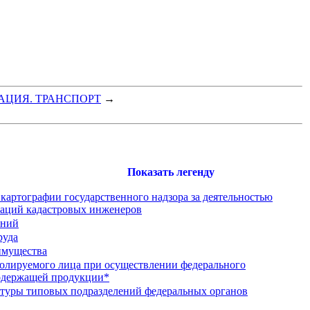
АЦИЯ. ТРАНСПОРТ
→
Показать легенду
артографии государственного надзора за деятельностью
заций кадастровых инженеров
аний
руда
имущества
олируемого лица при осуществлении федерального
осодержащей продукции*
туры типовых подразделений федеральных органов