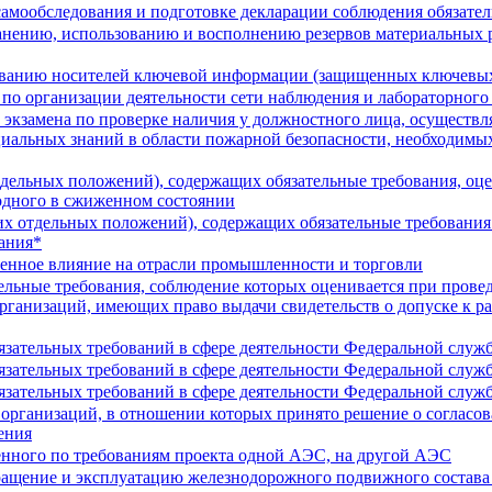
амообследования и подготовке декларации соблюдения обязате
анению, использованию и восполнению резервов материальных 
ованию носителей ключевой информации (защищенных ключевых
о организации деятельности сети наблюдения и лабораторного
экзамена по проверке наличия у должностного лица, осуществля
иальных знаний в области пожарной безопасности, необходимых
дельных положений), содержащих обязательные требования, оце
родного в сжиженном состоянии
х отдельных положений), содержащих обязательные требования.
вания*
енное влияние на отрасли промышленности и торговли
ельные требования, соблюдение которых оценивается при прове
анизаций, имеющих право выдачи свидетельств о допуске к раб
зательных требований в сфере деятельности Федеральной служб
зательных требований в сфере деятельности Федеральной служб
зательных требований в сфере деятельности Федеральной служб
организаций, в отношении которых принято решение о согласов
ения
енного по требованиям проекта одной АЭС, на другой АЭС
ращение и эксплуатацию железнодорожного подвижного состав