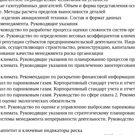
ые газотурбинных двигателей. Объем и форма представления ос
е. Методы расчета пределов выносливости деталей
а изделиях авиационной техники. Состав и формат данных
менеджмента. Руководящие указания
уководство по разработке процесса оценки сложности систем ор
ое. Руководство по определению весовых коэффициентов ключе
 репутации субъектов предпринимательской деятельности. Наци
ов, осуществляющих строительство, реконструкцию, капитальны
ивание качества менеджмента риска организации
 климата. Руководящие указания по планированию процессов пр
 климата. Руководящие указания по привлечению заинтересован
 климата. Рекомендации по раскрытию финансовой информации,
кол по парниковым газам. Корпоративный стандарт учета и отч
ол по парниковым газам. Корпоративный стандарт учета и отче
ол по парниковым газам. Руководство по сфере охвата 2. Реко
 оценке экологических обязательств
нт. Руководство по оценке и управлению выбросами парниковы
 климата. Руководящие указания по стратегическому планирова
истемы менеджмента непрерывности деятельности. Руководство 
-аппетит и ключевые индикаторы риска