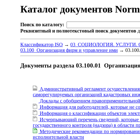
Каталог документов Nor
Поиск по каталогу:
Реквизитный и полнотекстовый поиск документов
д
Классификатор ISO
→
03 СОЦИОЛОГИЯ. УСЛУГИ.
03.100 Организация фирм и управление ими
→
03.100
Документы раздела 03.100.01 Организация
Административный регламент осуществления ф
саморегулируемых организаций кадастровых инж
Доклады с обобщением правоприменительной 
Информация для работодателей, которые не с
Информация о классификации объектов электр
Исчерпывающий перечень сведений, которые м
государственного контроля (надзора) в области 
Методические рекомендации по нормированию
исполнительной власти