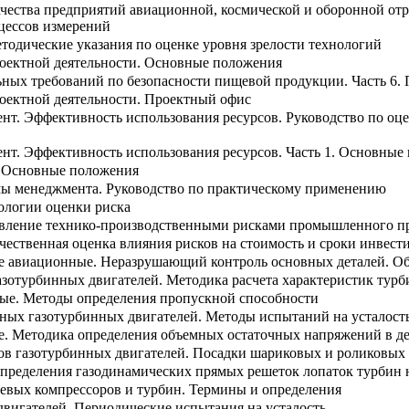
чества предприятий авиационной, космической и оборонной от
оцессов измерений
тодические указания по оценке уровня зрелости технологий
оектной деятельности. Основные положения
ных требований по безопасности пищевой продукции. Часть 6.
оектной деятельности. Проектный офис
нт. Эффективность использования ресурсов. Руководство по оце
нт. Эффективность использования ресурсов. Часть 1. Основные
. Основные положения
ы менеджмента. Руководство по практическому применению
ологии оценки риска
авление технико-производственными рисками промышленного п
чественная оценка влияния рисков на стоимость и сроки инвес
е авиационные. Неразрушающий контроль основных деталей. О
зотурбинных двигателей. Методика расчета характеристик турб
ые. Методы определения пропускной способности
ных газотурбинных двигателей. Методы испытаний на усталос
е. Методика определения объемных остаточных напряжений в де
сов газотурбинных двигателей. Посадки шариковых и роликовы
определения газодинамических прямых решеток лопаток турбин 
евых компрессоров и турбин. Термины и определения
двигателей. Периодические испытания на усталость