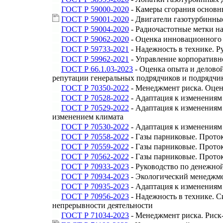
ГОСТ Р 59000-2020
- Камеры сгорания основн
ГОСТ Р 59001-2020
- Двигатели газотурбинны
ГОСТ Р 59004-2020
- Радиочастотные метки н
ГОСТ Р 59062-2020
- Оценка инновационного 
ГОСТ Р 59733-2021
- Надежность в технике. Р
ГОСТ Р 59962-2021
- Управление корпоративн
ГОСТ Р 66.1.03-2023
- Оценка опыта и деловой
репутации генеральных подрядчиков и подрядчик
ГОСТ Р 70350-2022
- Менеджмент риска. Оцен
ГОСТ Р 70528-2022
- Адаптация к изменениям
ГОСТ Р 70529-2022
- Адаптация к изменениям
изменением климата
ГОСТ Р 70530-2022
- Адаптация к изменениям
ГОСТ Р 70558-2022
- Газы парниковые. Прото
ГОСТ Р 70559-2022
- Газы парниковые. Проток
ГОСТ Р 70562-2022
- Газы парниковые. Проток
ГОСТ Р 70933-2023
- Руководство по денежной
ГОСТ Р 70934-2023
- Экологический менеджме
ГОСТ Р 70935-2023
- Адаптация к изменениям
ГОСТ Р 70956-2023
- Надежность в технике. С
непрерывности деятельности
ГОСТ Р 71034-2023
- Менеджмент риска. Риск