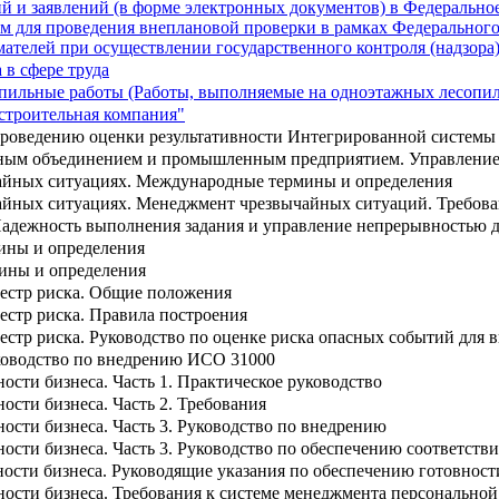
 и заявлений (в форме электронных документов) в Федеральное
 для проведения внеплановой проверки в рамках Федерального з
телей при осуществлении государственного контроля (надзора
в сфере труда
пильные работы (Работы, выполняемые на одноэтажных лесопил
строительная компания"
проведению оценки результативности Интегрированной системы
нным объединением и промышленным предприятием. Управление
чайных ситуациях. Международные термины и определения
чайных ситуациях. Менеджмент чрезвычайных ситуаций. Требов
Надежность выполнения задания и управление непрерывностью д
ины и определения
ины и определения
еестр риска. Общие положения
естр риска. Правила построения
естр риска. Руководство по оценке риска опасных событий для в
ководство по внедрению ИСО 31000
сти бизнеса. Часть 1. Практическое руководство
сти бизнеса. Часть 2. Требования
сти бизнеса. Часть 3. Руководство по внедрению
сти бизнеса. Часть 3. Руководство по обеспечению соответст
сти бизнеса. Руководящие указания по обеспечению готовност
ости бизнеса. Требования к системе менеджмента персонально