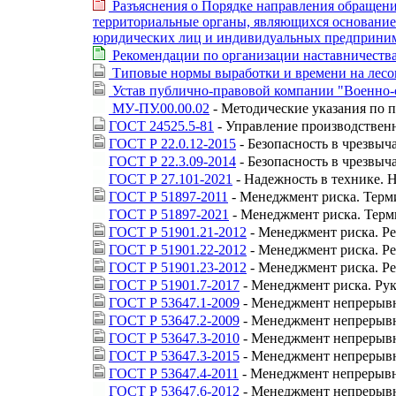
Разъяснения о Порядке направления обращений
территориальные органы, являющихся основанием
юридических лиц и индивидуальных предпринима
Рекомендации по организации наставничества 
Типовые нормы выработки и времени на лесо
Устав публично-правовой компании "Военно-
МУ-ПУ.00.00.02
- Методические указания по 
ГОСТ 24525.5-81
- Управление производстве
ГОСТ Р 22.0.12-2015
- Безопасность в чрезвы
ГОСТ Р 22.3.09-2014
- Безопасность в чрезвы
ГОСТ Р 27.101-2021
- Надежность в технике. 
ГОСТ Р 51897-2011
- Менеджмент риска. Терм
ГОСТ Р 51897-2021
- Менеджмент риска. Терм
ГОСТ Р 51901.21-2012
- Менеджмент риска. Р
ГОСТ Р 51901.22-2012
- Менеджмент риска. Ре
ГОСТ Р 51901.23-2012
- Менеджмент риска. Ре
ГОСТ Р 51901.7-2017
- Менеджмент риска. Ру
ГОСТ Р 53647.1-2009
- Менеджмент непрерывно
ГОСТ Р 53647.2-2009
- Менеджмент непрерывно
ГОСТ Р 53647.3-2010
- Менеджмент непрерывно
ГОСТ Р 53647.3-2015
- Менеджмент непрерывно
ГОСТ Р 53647.4-2011
- Менеджмент непрерывно
ГОСТ Р 53647.6-2012
- Менеджмент непрерывн