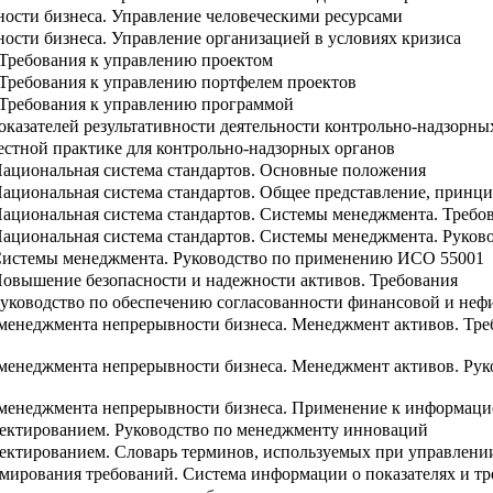
ости бизнеса. Управление человеческими ресурсами
сти бизнеса. Управление организацией в условиях кризиса
Требования к управлению проектом
Требования к управлению портфелем проектов
Требования к управлению программой
оказателей результативности деятельности контрольно-надзорн
естной практике для контрольно-надзорных органов
Национальная система стандартов. Основные положения
Национальная система стандартов. Общее представление, принц
Национальная система стандартов. Системы менеджмента. Требо
Национальная система стандартов. Системы менеджмента. Руков
Системы менеджмента. Руководство по применению ИСО 55001
Повышение безопасности и надежности активов. Требования
Руководство по обеспечению согласованности финансовой и неф
 менеджмента непрерывности бизнеса. Менеджмент активов. Тр
 менеджмента непрерывности бизнеса. Менеджмент активов. Ру
 менеджмента непрерывности бизнеса. Применение к информа
ектированием. Руководство по менеджменту инноваций
ектированием. Словарь терминов, используемых при управлени
мирования требований. Система информации о показателях и тр