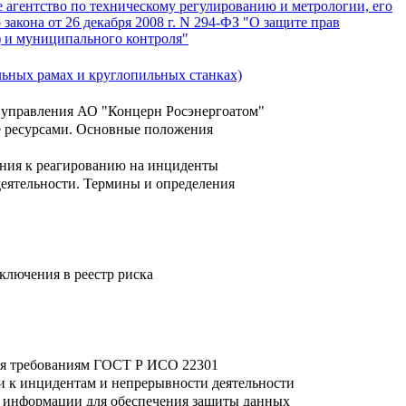
 агентство по техническому регулированию и метрологии, его
акона от 26 декабря 2008 г. N 294-ФЗ "О защите прав
) и муниципального контроля"
ьных рамах и круглопильных станках)
 управления АО "Концерн Росэнергоатом"
 ресурсами. Основные положения
ания к реагированию на инциденты
еятельности. Термины и определения
ключения в реестр риска
вия требованиям ГОСТ Р ИСО 22301
и к инцидентам и непрерывности деятельности
й информации для обеспечения защиты данных