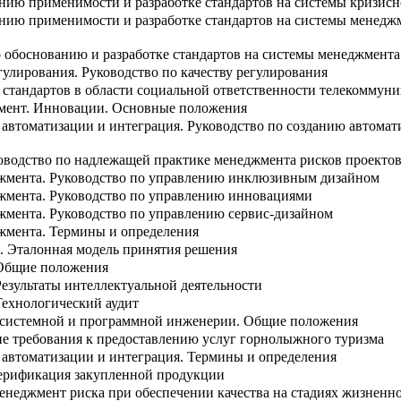
анию применимости и разработке стандартов на системы кризис
анию применимости и разработке стандартов на системы менедж
о обоснованию и разработке стандартов на системы менеджмент
улирования. Руководство по качеству регулирования
 стандартов в области социальной ответственности телекоммун
ент. Инновации. Основные положения
втоматизации и интеграция. Руководство по созданию автомат
оводство по надлежащей практике менеджмента рисков проекто
жмента. Руководство по управлению инклюзивным дизайном
жмента. Руководство по управлению инновациями
жмента. Руководство по управлению сервис-дизайном
жмента. Термины и определения
. Эталонная модель принятия решения
 Общие положения
Результаты интеллектуальной деятельности
Технологический аудит
в системной и программной инженерии. Общие положения
ие требования к предоставлению услуг горнолыжного туризма
втоматизации и интеграция. Термины и определения
ерификация закупленной продукции
енеджмент риска при обеспечении качества на стадиях жизненн