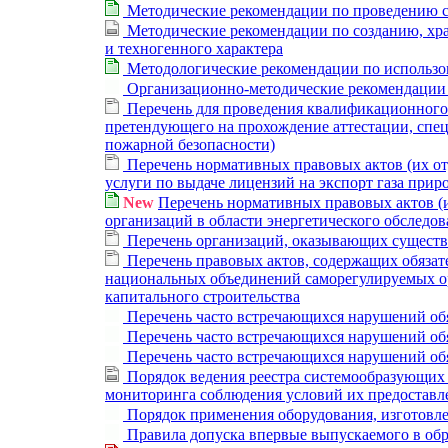
Методические рекомендации по проведению с
Методические рекомендации по созданию, хр
и техногенного характера
Методологические рекомендации по использ
Организационно-методические рекомендации п
Перечень для проведения квалификационного 
претендующего на прохождение аттестации, спец
пожарной безопасности)
Перечень нормативных правовых актов (их от
услуги по выдаче лицензий на экспорт газа при
New
Перечень нормативных правовых актов (и
организаций в области энергетического обследо
Перечень организаций, оказывающих существ
Перечень правовых актов, содержащих обязат
национальных объединений саморегулируемых орг
капитального строительства
Перечень часто встречающихся нарушений обя
Перечень часто встречающихся нарушений обя
Перечень часто встречающихся нарушений обя
Порядок ведения реестра системообразующих 
мониторинга соблюдения условий их предоставл
Порядок применения оборудования, изготовл
Правила допуска впервые выпускаемого в об