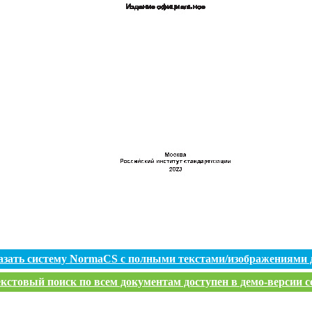
азать систему NormaCS с полными текстами/изображениями 
кстовый поиск по всем документам доступен в демо-версии с