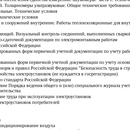
. Толщиномеры ультразвуковые. Общие технические требовани
ельные. Технические условия
ехнические условия
 и сооружений внутренние. Работы теплоизоляционные для вну
ающий. Визуальный контроль соединений, выполненных сварко
о-сдаточной документации по электромонтажным работам
оссийской Федерации
рованных форм первичной учетной документации по учету рабо
анных форм первичной учетной документации по учету основны
норм и правил Российской Федерации "Безопасность труда в стро
ойства электроустановок (не нуждается в госрегистрации)
о стандарта Российской Федерации
вие Порядка ведения общего и (или) специального журнала учет
оительства
не труда при эксплуатации электроустановок
лектроустановок потребителей
а
кондиционирование воздуха