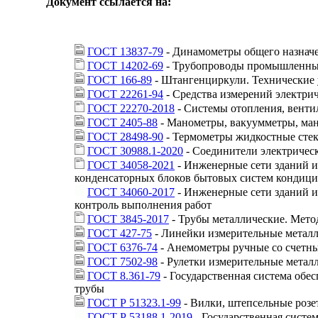
Документ ссылается на:
ГОСТ 13837-79
- Динамометры общего назначе
ГОСТ 14202-69
- Трубопроводы промышленных
ГОСТ 166-89
- Штангенциркули. Технические 
ГОСТ 22261-94
- Средства измерений электри
ГОСТ 22270-2018
- Системы отопления, венти
ГОСТ 2405-88
- Манометры, вакуумметры, ман
ГОСТ 28498-90
- Термометры жидкостные сте
ГОСТ 30988.1-2020
- Соединители электрическ
ГОСТ 34058-2021
- Инженерные сети зданий и
конденсаторных блоков бытовых систем кондици
ГОСТ 34060-2017
- Инженерные сети зданий и
контроль выполнения работ
ГОСТ 3845-2017
- Трубы металлические. Мето
ГОСТ 427-75
- Линейки измерительные металл
ГОСТ 6376-74
- Анемометры ручные со счетны
ГОСТ 7502-98
- Рулетки измерительные метал
ГОСТ 8.361-79
- Государственная система обе
трубы
ГОСТ Р 51323.1-99
- Вилки, штепсельные розе
ГОСТ Р 53188.1-2019
- Государственная систе