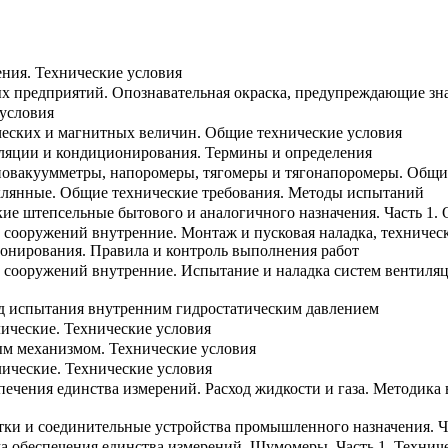
ния. Технические условия
 предприятий. Опознавательная окраска, предупреждающие зн
условия
ческих и магнитных величин. Общие технические условия
ляции и кондиционирования. Термины и определения
овакуумметры, напоромеры, тягомеры и тягонапоромеры. Общи
клянные. Общие технические требования. Методы испытаний
ие штепсельные бытового и аналогичного назначения. Часть 1.
 сооружений внутренние. Монтаж и пусковая наладка, техничес
онирования. Правила и контроль выполнения работ
 сооружений внутренние. Испытание и наладка систем вентиля
д испытания внутренним гидростатическим давлением
ические. Технические условия
м механизмом. Технические условия
лические. Технические условия
спечения единства измерений. Расход жидкости и газа. Методика
тки и соединительные устройства промышленного назначения. Ч
ма обеспечения единства измерений. Шумомеры. Часть 1. Технич