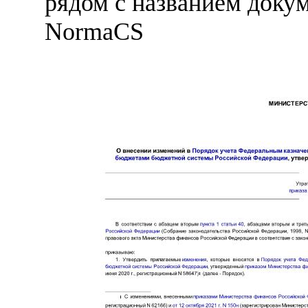
рядом с названием докум
NormaCS