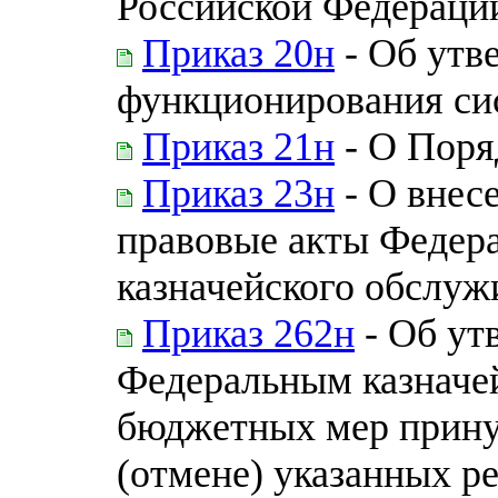
Российской Федераци
Приказ 20н
- Об утв
функционирования си
Приказ 21н
- О Поря
Приказ 23н
- О внес
правовые акты Федера
казначейского обслуж
Приказ 262н
- Об ут
Федеральным казначе
бюджетных мер прину
(отмене) указанных р