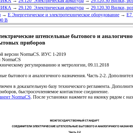
НИКА
→
29.120 Электрическая арматура
→
29.120.30 Вилки, ро
НИКА
→
29.120 Электрическая арматура
→
29.120.30 Вилки, ро
я
→
Е Энергетическое и электротехническое оборудование
→
Е7
00 В
лектрические штепсельные бытового и аналогичног
бытовых приборов
ой версии NormaCS. ИУС 1-2019
и NormaCS
ехническому регулированию и метрологии, 09.11.2018
ые бытового и аналогичного назначения. Часть 2-2. Дополните
 в доказательную базу технического регламента. Дополните
риборов, быстросочленяемое контактное соединение.
клиент NormaCS
. После установки нажмите на иконку рядом с на