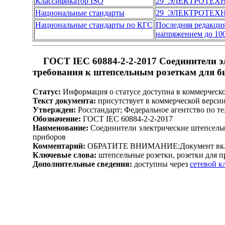
Классификатор ISO
29 ЭЛЕКТРОТЕХ
Национальные стандарты
29 ЭЛЕКТРОТЕХ
Национальные стандарты по КГС
Последняя редакци
напряжением до 10
ГОСТ IEC 60884-2-2-2017 Соединители э
требования к штепсельным розеткам для 
Статус:
Информация о статусе доступна в коммерческ
Текст документа:
присутствует в коммерческой верси
Утвержден:
Росстандарт; Федеральное агентство по т
Обозначение:
ГОСТ IEC 60884-2-2-2017
Наименование:
Соединители электрические штепсельн
приборов
Комментарий:
ОБРАТИТЕ ВНИМАНИЕ:Документ включен
Ключевые слова:
штепсельные розетки, розетки для п
Дополнительные сведения:
доступны через
сетевой 