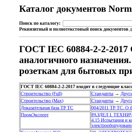
Каталог документов Nor
Поиск по каталогу:
Реквизитный и полнотекстовый поиск документов
д
ГОСТ IEC 60884-2-2-2017
аналогичного назначения
розеткам для бытовых пр
ГОСТ IEC 60884-2-2-2017 входит в следующие кла
Строительство (Full)
Стандарты
→
Други
Строительство (Max)
Стандарты
→
Други
Доказательная база ТР ТС
004/2011 ТР ТС. О 
ПромЭксперт
РАЗДЕЛ I. ТЕХН
4.15 Испытания и 
электрооборудован