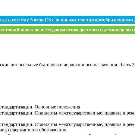
азать систему NormaCS с полными текстами/изображениями 
кстовый поиск по всем документам доступен в демо-версии с
ские штепсельные бытового и аналогичного назначения. Часть 2
 стандартизации. Основные положения
стандартизации. Стандарты межгосударственные, правила и ре
стандартизации. Стандарты межгосударственные, правила и ре
нию, содержанию и обозначению