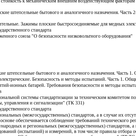
стойкость к механическим внешним воздействующим факторам м
ские штепсельные бытового и аналогичного назначения. Часть 2
ительные. Зажимы плоские быстросоединяемые для медных элек
ударственного стандарта
женного союза "О безопасности низковольтного оборудования"
ие штепсельные бытового и аналогичного назначения. Часть 1.
лектрические. Безопасность и методы испытаний. Часть 1. Общ
итий-ионных батарей. Требования безопасности и методы испыт
в
ональной системы стандартизации за техническим комитетом по
ы, управления и сигнализации" (ТК 331)
ударственного стандарта
нальных (межгосударственных) стандартов, а в случае их отсут
 основе обеспечивается соблюдение требований технического ре
ународных и региональных (межгосударственных) стандартов, а 
дований (испытаний) и измерений, в том числе правила отбора 