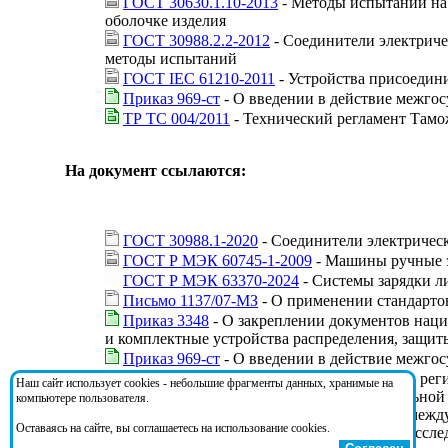
ГОСТ 30630.1.10-2013
- Методы испытаний на 
оболочке изделия
ГОСТ 30988.2.2-2012
- Соединители электриче
методы испытаний
ГОСТ IEC 61210-2011
- Устройства присоедин
Приказ 969-ст
- О введении в действие межгос
ТР ТС 004/2011
- Технический регламент Тамо
На документ ссылаются:
ГОСТ 30988.1-2020
- Соединители электрическ
ГОСТ Р МЭК 60745-1-2009
- Машины ручные э
ГОСТ Р МЭК 63370-2024
- Системы зарядки л
Письмо 1137/07-МЗ
- О применении стандарто
Приказ 3348
- О закреплении документов наци
и комплектные устройства распределения, защит
Приказ 969-ст
- О введении в действие межгос
Решение 55
- О перечне международных и регио
Наш сайт использует cookies - небольшие фрагменты данных, хранимые на
результате применения которых на добровольной
компьютере пользователя.
оборудования" (ТР ТС 004/2011), и перечне межд
Оставаясь на сайте, вы соглашаетесь на использование cookies.
стандартов, содержащих правила и методы иссле