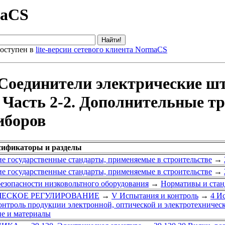
maCS
оступен в
lite-версии сетевого клиента NormaCS
 Соединители электрические ш
. Часть 2-2. Дополнительные 
иборов
ссификаторы и разделы
е государственные стандарты, применяемые в строительстве
→
е государственные стандарты, применяемые в строительстве
→
безопасности низковольтного оборудования
→
Нормативы и станд
ИЧЕСКОЕ РЕГУЛИРОВАНИЕ
→
V Испытания и контроль
→
4 И
контроль продукции электронной, оптической и электротехниче
ие и материалы