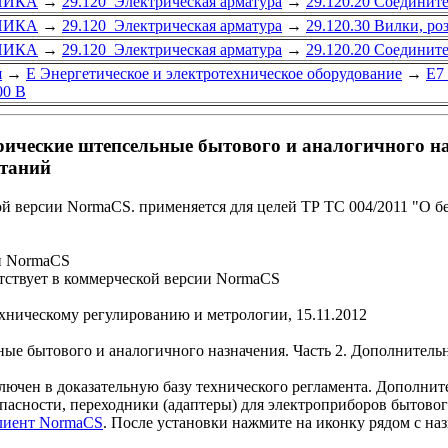
НИКА
→
29.120 Электрическая арматура
→
29.120.20 Соединит
НИКА
→
29.120 Электрическая арматура
→
29.120.30 Вилки, ро
НИКА
→
29.120 Электрическая арматура
→
29.120.20 Соединит
я
→
Е Энергетическое и электротехническое оборудование
→
Е7
00 В
рические штепсельные бытового и аналогичного на
ытаний
й версии NormaCS. применяется для целей ТР ТС 004/2011 "О б
и NormaCS
ствует в коммерческой версии NormaCS
ехническому регулированию и метрологии, 15.11.2012
е бытового и аналогичного назначения. Часть 2. Дополнительн
 в доказательную базу технического регламента. Дополните
асности, переходники (адаптеры) для электроприборов бытовог
клиент NormaCS
. После установки нажмите на иконку рядом с на