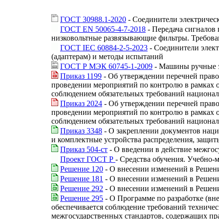
ГОСТ 30988.1-2020
- Соединители электрическ
ГОСТ EN 50065-4-7-2018
- Передача сигналов 
низковольтные развязывающие фильтры. Требова
ГОСТ IEC 60884-2-5-2023
- Соединители элект
(адаптерам) и методы испытаний
ГОСТ Р МЭК 60745-1-2009
- Машины ручные э
Приказ 1199
- Об утверждении перечней право
проведении мероприятий по контролю в рамках ос
соблюдением обязательных требований национал
Приказ 2024
- Об утверждении перечней право
проведении мероприятий по контролю в рамках ос
соблюдением обязательных требований национал
Приказ 3348
- О закреплении документов наци
и комплектные устройства распределения, защит
Приказ 504-ст
- О введении в действие межгос
Проект ГОСТ Р
- Средства обучения. Учебно-
Решение 120
- О внесении изменений в Решени
Решение 181
- О внесении изменений в Решени
Решение 292
- О внесении изменений в Решени
Решение 295
- О Программе по разработке (вн
обеспечивается соблюдение требований техническ
межгосударственных стандартов, содержащих пра