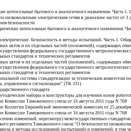
ие штепсельные бытового и аналогичного назначения. Часть 1.
по низковольтным электрическим сетям в диапазоне частот от 3 д
ния безопасности
рические штепсельные бытового и аналогичного назначения. Ча
лектрические. Безопасность и методы испытаний. Часть 1. Общ
вых актов и их отдельных частей (положений), содержащих обяз
уществления федерального государственного метрологического н
ьных стандартов и технических регламентов
вых актов и их отдельных частей (положений), содержащих обяз
уществления федерального государственного метрологического н
ьных стандартов и технических регламентов
ональной системы стандартизации за техническим комитетом по
ы, управления и сигнализации" (ТК 331)
ударственного стандарта
методические наборы и конструкторы для изучения основ робот
е Комиссии Таможенного союза от 16 августа 2011 года N 768
е Коллегии Евразийской экономической комиссии от 25 декабря 
е Комиссии Таможенного союза от 16 августа 2011 года N 768
есению изменений, пересмотру) межгосударственных стандартов,
ого регламента Таможенного союза "О безопасности низковольтн
вила и методы исследований (испытаний) и измерений, в том чи