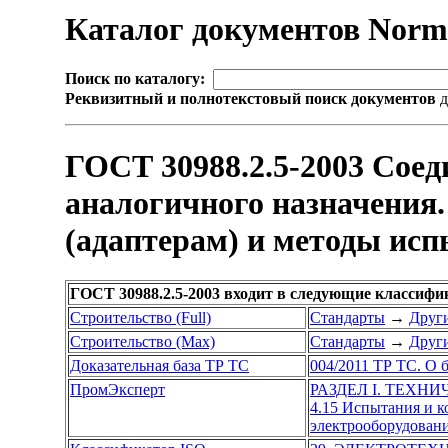
Каталог документов Nor
Поиск по каталогу:
Реквизитный и полнотекстовый поиск документов
д
ГОСТ 30988.2.5-2003 Сое
аналогичного назначения.
(адаптерам) и методы ис
ГОСТ 30988.2.5-2003 входит в следующие классифи
Строительство (Full)
Стандарты
→
Други
Строительство (Max)
Стандарты
→
Други
Доказательная база ТР ТС
004/2011 ТР ТС. О 
ПромЭксперт
РАЗДЕЛ I. ТЕХН
4.15 Испытания и 
электрооборудован