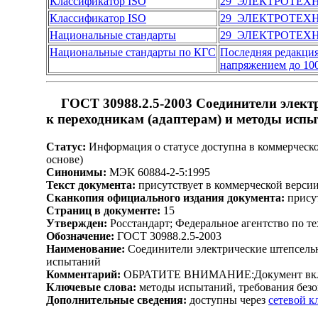
Классификатор ISO
29 ЭЛЕКТРОТЕХ
Классификатор ISO
29 ЭЛЕКТРОТЕХ
Национальные стандарты
29 ЭЛЕКТРОТЕХ
Национальные стандарты по КГС
Последняя редакци
напряжением до 10
ГОСТ 30988.2.5-2003 Соединители элект
к переходникам (адаптерам) и методы исп
Статус:
Информация о статусе доступна в коммерческо
основе)
Синонимы:
МЭК 60884-2-5:1995
Текст документа:
присутствует в коммерческой верси
Сканкопия официального издания документа:
присут
Страниц в документе:
15
Утвержден:
Росстандарт; Федеральное агентство по т
Обозначение:
ГОСТ 30988.2.5-2003
Наименование:
Соединители электрические штепсельны
испытаний
Комментарий:
ОБРАТИТЕ ВНИМАНИЕ:Документ включен
Ключевые слова:
методы испытаний, требования безоп
Дополнительные сведения:
доступны через
сетевой 