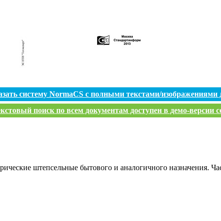
азать систему NormaCS с полными текстами/изображениями 
кстовый поиск по всем документам доступен в демо-версии с
рические штепсельные бытового и аналогичного назначения. Ча