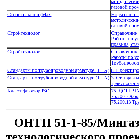
методически
газовой про
Строительство (Max)
Нормативны
методически
газовой про
Стройтехнолог
Справочник 
Работы по у
правила, ста
Стройтехнолог
Справочник 
Работы по у
Трубопрово
Стандарты по трубопроводной арматуре (ТПА)
8. Проектир
Стандарты по трубопроводной арматуре (ТПА)
3. Стандарт
транспорта н
Классификатор ISO
75 ДОБЫЧА
75.200 Обор
75.200.13 Т
ОНТП 51-1-85/Минга
технологического про