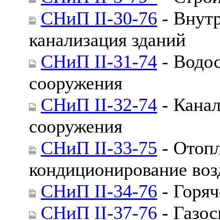
СНиП II-30-76
- Внутр
канализация зданий
СНиП II-31-74
- Водо
сооружения
СНиП II-32-74
- Канал
сооружения
СНиП II-33-75
- Отопл
кондиционирование воз
СНиП II-34-76
- Горяч
СНиП II-37-76
- Газос