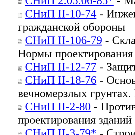
СНиП 2.05.06-85*
- М
СНиП II-10-74
- Инже
гражданской обороны
СНиП II-106-79
- Скла
Нормы проектирования
СНиП II-12-77
- Защи
СНиП II-18-76
- Осно
вечномерзлых грунтах.
СНиП II-2-80
- Проти
проектирования зданий
СНиП II-3-79*
- Строи