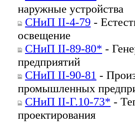
наружные устройства
СНиП II-4-79
- Естест
освещение
СНиП II-89-80*
- Ген
предприятий
СНиП II-90-81
- Произ
промышленных предпр
СНиП II-Г.10-73*
- Те
проектирования