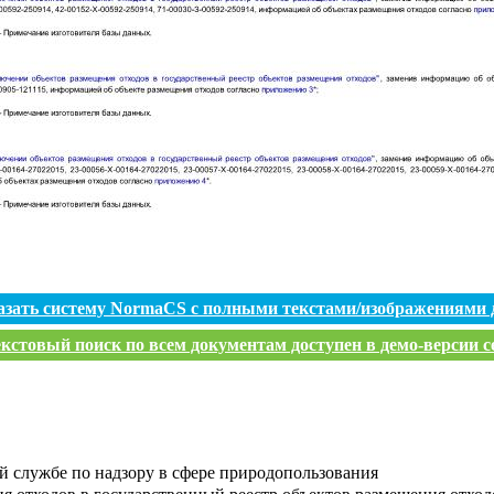
азать систему NormaCS с полными текстами/изображениями 
кстовый поиск по всем документам доступен в демо-версии с
 службе по надзору в сфере природопользования