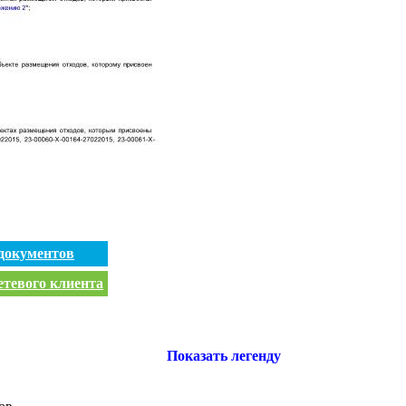
документов
етевого клиента
Показать легенду