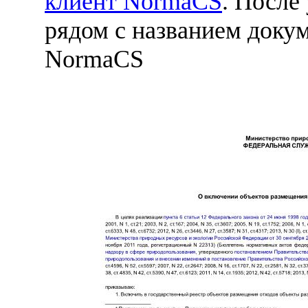
клиент NormaCS
. После
рядом с названием докум
NormaCS