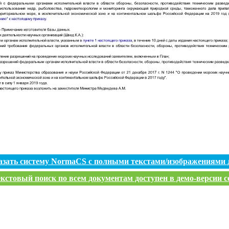
азать систему NormaCS с полными текстами/изображениями 
кстовый поиск по всем документам доступен в демо-версии с