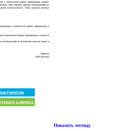
документов
етевого клиента
Показать легенду