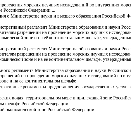
роведения морских научных исследований во внутренних морск
е Российской Федерации ...
ия о Министерстве науки и высшего образования Российской Ф
истративный регламент Министерства образования и науки Рос
явителям разрешений на проведение морских научных исследова
номической зоне и на её континентальном шельфе, утвержденны
истративный регламент Министерства образования и науки Рос
явителям разрешений на проведение морских научных исследова
номической зоне и на её континентальном шельфе, утвержденны
ого регламента Министерства образования и науки Российской
азрешений на проведение морских научных исследований во вну
зоне и на ее континентальном шельфе
тративные регламенты предоставления государственных услуг в
рских водах, территориальном море и прилежащей зоне Россий
ом шельфе Российской Федерации
ой экономической зоне Российской Федерации