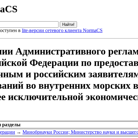
maCS
оступен в
lite-версии сетевого клиента NormaCS
нии Административного регла
ийской Федерации по предоста
анным и российским заявителя
ваний во внутренних морских 
ее исключительной экономическ
и разделы
дерации
→
Минобрнауки России; Министерство науки и высшего