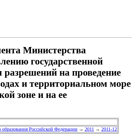
мента Министерства
влению государственной
м разрешений на проведение
водах и территориальном море
ой зоне и на ее
 образования Российской Федерации
→
2011
→
2011-12