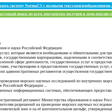
азать систему NormaCS с полными текстами/изображениями 
кстовый поиск по всем документам доступен в демо-версии с
х
ания и науки Российской Федерации
услуг, которые являются необходимыми и обязательными для пр
, государственными корпорациями, наделенными в соответств
вленной сфере деятельности, государственных услуг и предост
тами, участвующими в предоставлении государственных услуг, и
нии административных регламентов осуществления государствен
роведения морских научных исследований во внутренних морск
е Российской Федерации ...
твенных информационных системах, обеспечивающих предоставл
истративный регламент Министерства образования и науки Рос
явителям разрешений на проведение морских научных исследова
номической зоне и на её континентальном шельфе, утвержденны