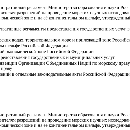
истративный регламент Министерства образования и науки Рос
явителям разрешений на проведение морских научных исследова
номической зоне и на её континентальном шельфе, утвержденны
тративные регламенты предоставления государственных услуг в
рских водах, территориальном море и прилежащей зоне Россий
ом шельфе Российской Федерации
ой экономической зоне Российской Федерации
предоставления государственных и муниципальных услуг
нвенции Организации Объединенных Наций по морскому праву 
 праву
нений в отдельные законодательные акты Российской Федерации
истративный регламент Министерства образования и науки Рос
явителям разрешений на проведение морских научных исследова
номической зоне и на её континентальном шельфе, утвержденны