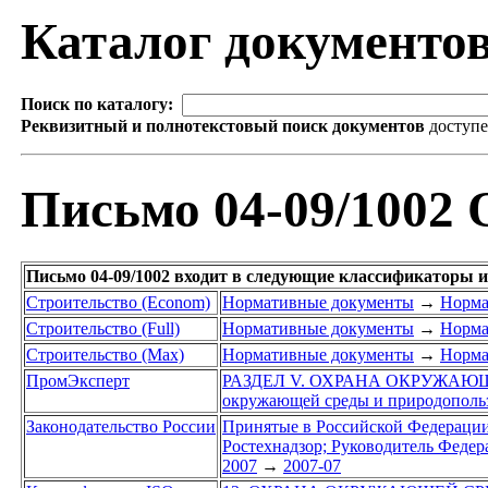
Каталог документо
Поиск по каталогу:
Реквизитный и полнотекстовый поиск документов
доступ
Письмо 04-09/1002 
Письмо 04-09/1002 входит в следующие классификаторы и
Строительство (Econom)
Нормативные документы
→
Норма
Строительство (Full)
Нормативные документы
→
Норма
Строительство (Max)
Нормативные документы
→
Норма
ПромЭксперт
РАЗДЕЛ V. ОХРАНА ОКРУЖАЮ
окружающей среды и природополь
Законодательство России
Принятые в Российской Федераци
Ростехнадзор; Руководитель Федер
2007
→
2007-07