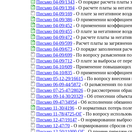
Письмо 04-09/1343
- О порядке расчета платы 
Письмо 04-09/1394
- О расчете платы за нега
Письмо 04-09/169
- О плате за негативное во
Письмо 04-09/386
- О применении коэффициент
Письмо 04-09/452
- О применении коэффициен
Письмо 04-09/455
- О плате за негативное во
Письмо 04-09/472
- О расчете платы за негати
Письмо 04-09/599
- Расчет платы за загрязнен
Письмо 04-09/673
- О порядке заполнения расч
Письмо 04-09/699
- По вопросу разъяснения п
Письмо 04-09/712
- О плате за выбросы от пе
Письмо 04-10/609
- Применение повышающих ко
Письмо 04-10/835
- О применении коэффициен
Письмо 05-12-29/16615
- По вопросу внесения
Письмо 06-09-44/5872
- О разъяснениях по пла
Письмо 07-25-47/28026
- О рассмотрении обра
Письмо 09-14-30/20329
- Об отнесении объект
Письмо 09-47/34954
- Об исполнении обязанн
Письмо 11-30/4196
- О нормативах потерь пол
Письмо 11-78/4725-ОГ
- По вопросу использо
Письмо 12-47/19147
- О нормировании выбросо
Письмо 12-47/70
- О нормировании сбросов ст
Письмо 12-50/11000-ОГ
- О приеме-передаче с