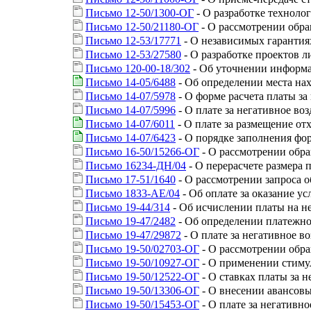
Письмо 12-50/1300-ОГ
- О разработке техноло
Письмо 12-50/21180-ОГ
- О рассмотрении обр
Письмо 12-53/17771
- О независимых гарантия
Письмо 12-53/27580
- О разработке проектов 
Письмо 120-00-18/302
- Об уточнении информац
Письмо 14-05/6488
- Об определении места на
Письмо 14-07/5978
- О форме расчета платы з
Письмо 14-07/5996
- О плате за негативное в
Письмо 14-07/6011
- О плате за размещение от
Письмо 14-07/6423
- О порядке заполнения фо
Письмо 16-50/15266-ОГ
- О рассмотрении обр
Письмо 16234-ДН/04
- О перерасчете размера
Письмо 17-51/1640
- О рассмотрении запроса о
Письмо 1833-АЕ/04
- Об оплате за оказание у
Письмо 19-44/314
- Об исчислении платы на н
Письмо 19-47/2482
- Об определении платежно
Письмо 19-47/29872
- О плате за негативное 
Письмо 19-50/02703-ОГ
- О рассмотрении обр
Письмо 19-50/10927-ОГ
- О применении стим
Письмо 19-50/12522-ОГ
- О ставках платы за 
Письмо 19-50/13306-ОГ
- О внесении авансовы
Письмо 19-50/15453-ОГ
- О плате за негативн