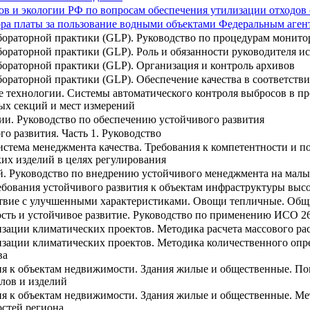
 и экологии РФ по вопросам обеспечения утилизации отходов о
а платы за пользование водными объектами Федеральным агент
ораторной практики (GLP). Руководство по процедурам монито
раторной практики (GLP). Роль и обязанности руководителя и
раторной практики (GLP). Организация и контроль архивов
раторной практики (GLP). Обеспечение качества в соответств
 технологии. Системы автоматического контроля выбросов в пр
ых секций и мест измерений
и. Руководство по обеспечению устойчивого развития
о развития. Часть 1. Руководство
истема менеджмента качества. Требования к компетентности и п
их изделий в целях регулирования
й. Руководство по внедрению устойчивого менеджмента на малы
ребования устойчивого развития к объектам инфраструктуры выс
твие с улучшенными характеристиками. Овощи тепличные. Общи
ость и устойчивое развитие. Руководство по применению ИСО 2
изации климатических проектов. Методика расчета массового рас
изации климатических проектов. Методика количественного опре
ва
ия к объектам недвижимости. Здания жилые и общественные. По
лов и изделий
ия к объектам недвижимости. Здания жилые и общественные. Мет
остей региона