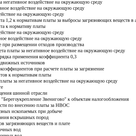
за негативное воздействие на окружающую среду
тивное воздействие на окружающую среду
здействие на окружающую среду
а 1,2 к нормативам платы за выбросы загрязняющих веществ в
та к нормативу платы
здействие на окружающую среду
вное воздействие на окружающую среду
ие при размещении отходов производства
ета платы за негативное воздействие на окружающую среду
орядка применения коэффициента 0,3
редвижных источников
эффициентов при расчете платы за загрязнение
тов к нормативам платы
 платы за негативное воздействие на окружающую среду
те
щения шинной отрасли
а "Берегоукрепление Звенигово" к объектам налогообложения
ости по внесению платы за НВОС
езных ископаемых при добыче
вания вскрышных пород
в загрязняющих веществ и плате
очных вод
точных вод