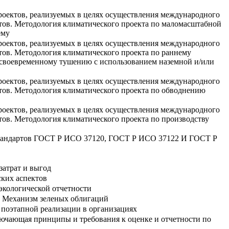
роектов, реализуемых в целях осуществления международного
тов. Методология климатического проекта по маломасштабной
ему
роектов, реализуемых в целях осуществления международного
тов. Методология климатического проекта по раннему
 своевременному тушению с использованием наземной и/или
роектов, реализуемых в целях осуществления международного
тов. Методология климатического проекта по обводнению
роектов, реализуемых в целях осуществления международного
тов. Методология климатического проекта по производству
 стандартов ГОСТ Р ИСО 37120, ГОСТ Р ИСО 37122 И ГОСТ Р
затрат и выгод
ких аспектов
экологической отчетности
1. Механизм зеленых облигаций
 поэтапной реализации в организациях
лючающая принципы и требования к оценке и отчетности по