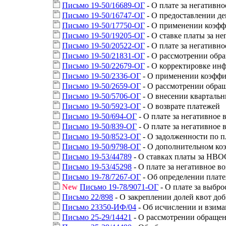
Письмо 19-50/16689-ОГ
- О плате за негативн
Письмо 19-50/16747-ОГ
- О предоставлении де
Письмо 19-50/17750-ОГ
- О применении коэф
Письмо 19-50/19205-ОГ
- О ставке платы за н
Письмо 19-50/20522-ОГ
- О плате за негативн
Письмо 19-50/21831-ОГ
- О рассмотрении обр
Письмо 19-50/22679-ОГ
- О корректировке ин
Письмо 19-50/2336-ОГ
- О применении коэффиц
Письмо 19-50/2659-ОГ
- О рассмотрении обра
Письмо 19-50/5706-ОГ
- О внесении кварталь
Письмо 19-50/5923-ОГ
- О возврате платежей
Письмо 19-50/694-ОГ
- О плате за негативное
Письмо 19-50/839-ОГ
- О плате за негативное
Письмо 19-50/8523-ОГ
- О задолженности по п
Письмо 19-50/9798-ОГ
- О дополнительном коэ
Письмо 19-53/44789
- О ставках платы за НВО
Письмо 19-53/45298
- О плате за негативное 
Письмо 19-78/7267-ОГ
- Об определении плате
New
Письмо 19-78/9071-ОГ
- О плате за выбр
Письмо 22/898
- О закреплении долей квот до
Письмо 23350-ИФ/04
- Об исчислении и взима
Письмо 25-29/14421
- О рассмотрении обраще