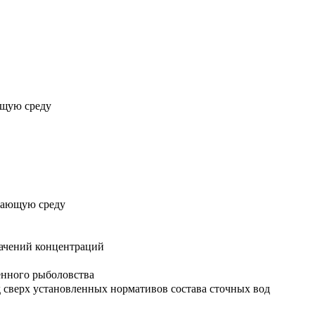
ющую среду
ужающую среду
начений концентраций
енного рыболовства
д сверх установленных нормативов состава сточных вод