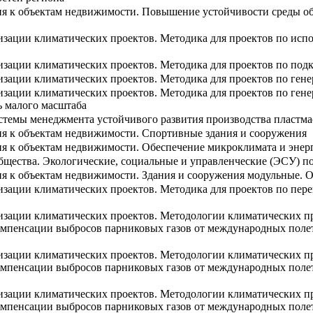
ия к объектам недвижимости. Повышение устойчивости среды об
лизации климатических проектов. Методика для проектов по исп
лизации климатических проектов. Методика для проектов по под
изации климатических проектов. Методика для проектов по ген
изации климатических проектов. Методика для проектов по ген
ь малого масштаба
стемы менеджмента устойчивого развития производства пластмас
ия к объектам недвижимости. Спортивные здания и сооружения
ия к объектам недвижимости. Обеспечение микроклимата и энер
бщества. Экологические, социальные и управленческие (ЭСУ) по
ия к объектам недвижимости. Здания и сооружения модульные. 
изации климатических проектов. Методика для проектов по пер
лизации климатических проектов. Методологии климатических п
компенсации выбросов парниковых газов от международных полет
лизации климатических проектов. Методологии климатических п
компенсации выбросов парниковых газов от международных полет
лизации климатических проектов. Методологии климатических п
компенсации выбросов парниковых газов от международных полет