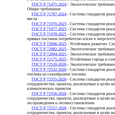
ГОСТ Р 71471-2024
- Экологические требован
Общие требования
ГОСТ Р 71767-2024
- Система стандартов реа
масла
ГОСТ Р 71970-2025
- Система стандартов реа
ГОСТ Р 71977-2025
- Система стандартов реал
ГОСТ Р 71978-2025
- Система стандартов реал
прямых поставок потребителю и/или в энергосет
ГОСТ Р 72006-2025
- Устойчивое развитие. Си
ГОСТ Р 72082-2025
- Экологические требован
ГОСТ Р 72094-2025
- Экологические требован
ГОСТ Р 72175-2025
- Устойчивые города и соо
ГОСТ Р 72520-2026
- Экологические требован
ГОСТ Р 72532-2026
- Система стандартов реал
топлива на газообразное топливо
ГОСТ Р 72555-2026
- Система стандартов реа
сотрудничества: проекты, реализуемые в целях 
климатических проектов
ГОСТ Р 72556-2026
- Система стандартов реа
сотрудничества: проекты, реализуемые в целях 
лесоразведения и лесовосстановления
ГОСТ Р 72557-2026
- Система стандартов реа
сотрудничества: проекты, реализуемые в целях 