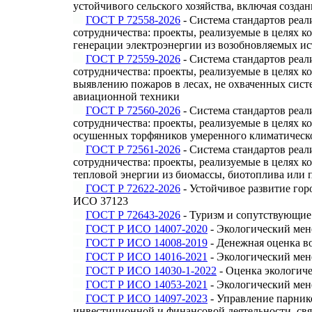
устойчивого сельского хозяйства, включая созд
ГОСТ Р 72558-2026
- Система стандартов реа
сотрудничества: проекты, реализуемые в целях 
генерации электроэнергии из возобновляемых ис
ГОСТ Р 72559-2026
- Система стандартов реа
сотрудничества: проекты, реализуемые в целях 
выявлению пожаров в лесах, не охваченных сис
авиационной техники
ГОСТ Р 72560-2026
- Система стандартов реа
сотрудничества: проекты, реализуемые в целях 
осушенных торфяников умеренного климатическо
ГОСТ Р 72561-2026
- Система стандартов реа
сотрудничества: проекты, реализуемые в целях 
тепловой энергии из биомассы, биотоплива или 
ГОСТ Р 72622-2026
- Устойчивое развитие го
ИСО 37123
ГОСТ Р 72643-2026
- Туризм и сопутствующие
ГОСТ Р ИСО 14007-2020
- Экологический мен
ГОСТ Р ИСО 14008-2019
- Денежная оценка в
ГОСТ Р ИСО 14016-2021
- Экологический мен
ГОСТ Р ИСО 14030-1-2022
- Оценка экологиче
ГОСТ Р ИСО 14053-2021
- Экологический мен
ГОСТ Р ИСО 14097-2023
- Управление парник
инвестиционной и финансовой деятельности, св