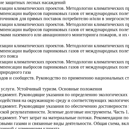
ание защитных лесных насаждений
лизации климатических проектов. Методологии климатических п
компенсации выбросов парниковых газов от международных поле
точников для прямых поставок потребителю и/или в энергосист
лизации климатических проектов. Методологии климатических п
компенсации выбросов парниковых газов от международных поле
темами наземного или авиационного мониторинга пожаров, и их
лизации климатических проектов. Методологии климатических п
компенсации выбросов парниковых газов от международных поле
го пояса
лизации климатических проектов. Методологии климатических п
компенсации выбросов парниковых газов от международных поле
природного газа
родов и сообществ. Руководство по применению национальных
 услуги. Устойчивый туризм. Основные положения
еджмент. Руководящие указания по определению экологических 
оздействия на окружающую среду и соответствующих экологичес
еджмент. Руководящие указания по обеспечению достоверности 
ской результативности. Зеленые долговые инструменты. Часть 
еджмент. Учет затрат на материальные потоки. Рекомендации по
овыми газами и связанные виды деятельности. Общая схема, вк
язанной с изменением климата