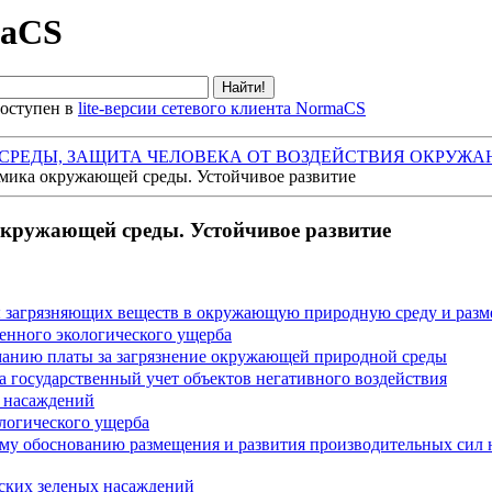
maCS
оступен в
lite-версии сетевого клиента NormaCS
СРЕДЫ, ЗАЩИТА ЧЕЛОВЕКА ОТ ВОЗДЕЙСТВИЯ ОКРУЖА
мика окружающей среды. Устойчивое развитие
окружающей среды. Устойчивое развитие
ы загрязняющих веществ в окружающую природную среду и разм
енного экологического ущерба
манию платы за загрязнение окружающей природной среды
на государственный учет объектов негативного воздействия
 насаждений
логического ущерба
у обоснованию размещения и развития производительных сил н
ских зеленых насаждений