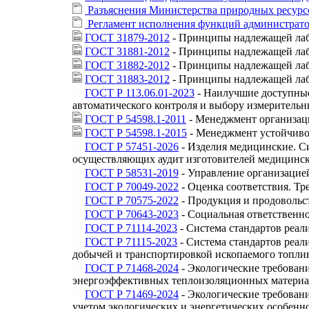
Разъяснения Министерства природных ресурсов
Регламент исполнения функций администратор
ГОСТ 31879-2012
- Принципы надлежащей лаб
ГОСТ 31881-2012
- Принципы надлежащей лабо
ГОСТ 31882-2012
- Принципы надлежащей лабо
ГОСТ 31883-2012
- Принципы надлежащей лабо
ГОСТ Р 113.06.01-2023
- Наилучшие доступные
автоматического контроля и выбору измерительн
ГОСТ Р 54598.1-2011
- Менеджмент организаци
ГОСТ Р 54598.1-2015
- Менеджмент устойчивог
ГОСТ Р 57451-2026
- Изделия медицинские. С
осуществляющих аудит изготовителей медицинск
ГОСТ Р 58531-2019
- Управление организацие
ГОСТ Р 70049-2022
- Оценка соответствия. Т
ГОСТ Р 70575-2022
- Продукция и продовольс
ГОСТ Р 70643-2023
- Социальная ответственн
ГОСТ Р 71114-2023
- Система стандартов реал
ГОСТ Р 71115-2023
- Система стандартов реал
добычей и транспортировкой ископаемого топли
ГОСТ Р 71468-2024
- Экологические требован
энергоэффективных теплоизоляционных материа
ГОСТ Р 71469-2024
- Экологические требован
учетом экологических и энергетических особенн