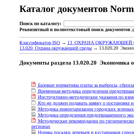
Каталог документов Nor
Поиск по каталогу:
Реквизитный и полнотекстовый поиск документов
д
Классификатор ISO
→
13 ОХРАНА ОКРУЖАЮЩЕЙ 
13.020 Охрана окружающей среды
→
13.020.20 Эконо
Документы раздела 13.020.20 Экономика 
Базовые нормативы платы за выбросы, сброс
Временная методика определения предотвращ
Инструктивно-методические указания по взи
Кто не должен подавать заявку о постановке 
Методика инвентаризации городских зеленых
Методика определения предотвращенного эко
Методические рекомендации по гигиеническом
регионах
Нормы посадки деревьев и кустарников город