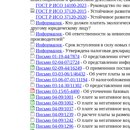
ГОСТ Р ИСО 14100-2023
- Руководство по эк
ГОСТ Р ИСО 37120-2015
- Устойчивое развити
ГОСТ Р ИСО 37120-2020
- Устойчивое развити
Информация
- Кто должен платить экологичес
другому юридическому лицу?
Информация
- Об ответственности за невнес
производителей"
Информация
- Срок вступления в силу новых 
Информация
- Утверждена налоговая деклара
Письмо 01-19-44/7874
- О представлении отчет
Письмо 02-04-07/2724
- О представлении инфо
Письмо 02-09-44/16249
- О применении постан
Письмо 03-03-06/1/46432
- Об учете платы за 
Письмо 03-06-07-01/11194
- О налогообложени
Письмо 03-14-30/11302
- О предоставлении и
Письмо 03-15/65-4400
- Об уточнении базовых
Письмо 04-09/1001
- О плате за негативное в
Письмо 04-09/1002
- О плате за негативное в
Письмо 04-09/1037
- О плате за негативное в
Письмо 04-09/1239
- О расчете платы за разме
Письмо 04-09/1242
- О плате за негативное в
Письмо 04-09/1296
- О плате за негативное в