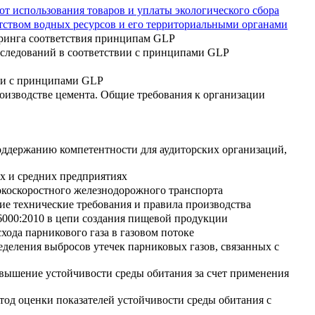
т использования товаров и уплаты экологического сбора
ством водных ресурсов и его территориальными органами
ринга соответствия принципам GLP
сследований в соответствии с принципами GLP
ии с принципами GLP
оизводстве цемента. Общие требования к организации
оддержанию компетентности для аудиторских организаций,
х и средних предприятиях
окоскоростного железнодорожного транспорта
е технические требования и правила производства
6000:2010 в цепи создания пищевой продукции
хода парникового газа в газовом потоке
деления выбросов утечек парниковых газов, связанных с
вышение устойчивости среды обитания за счет применения
од оценки показателей устойчивости среды обитания с