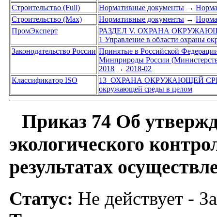
Строительство (Full)
Нормативные документы
→
Норма
Строительство (Max)
Нормативные документы
→
Норма
ПромЭксперт
РАЗДЕЛ V. ОХРАНА ОКРУЖАЮ
1 Управление в области охраны о
Законодательство России
Принятые в Российской Федераци
Минприроды России (Министерство
2018
→
2018-02
Классификатор ISO
13 ОХРАНА ОКРУЖАЮЩЕЙ СР
окружающей среды в целом
Приказ 74 Об утвержд
экологического контрол
результатах осуществл
Статус:
Не действует - З