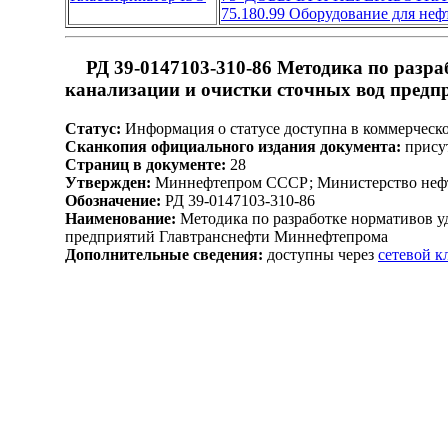
75.180.99 Оборудование для не
РД 39-0147103-310-86 Методика по разра
канализации и очистки сточных вод пред
Статус:
Информация о статусе доступна в коммерческ
Сканкопия официального издания документа:
присут
Страниц в документе:
28
Утвержден:
Миннефтепром СССР; Министерство нефт
Обозначение:
РД 39-0147103-310-86
Наименование:
Методика по разработке нормативов у
предприятий Главтранснефти Миннефтепрома
Дополнительные сведения:
доступны через
сетевой 