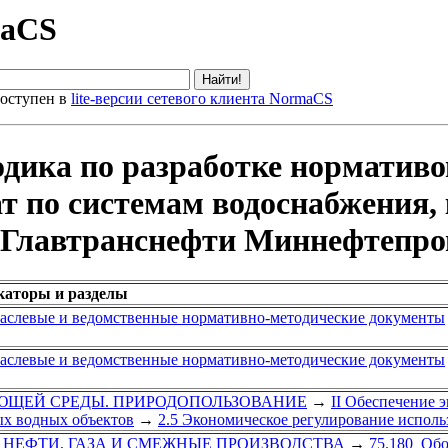
maCS
оступен в
lite-версии сетевого клиента NormaCS
одика по разработке норматив
т по системам водоснабжения,
й Главтранснефти Миннефтепр
икаторы и разделы
аслевые и ведомственные нормативно-методические документы
аслевые и ведомственные нормативно-методические документы
АЮЩЕЙ СРЕДЫ. ПРИРОДОПОЛЬЗОВАНИЕ
→
II Обеспечение 
ых водных объектов
→
2.5 Экономическое регулирование исполь
 НЕФТИ, ГАЗА И СМЕЖНЫЕ ПРОИЗВОДСТВА
→
75.180 Обо