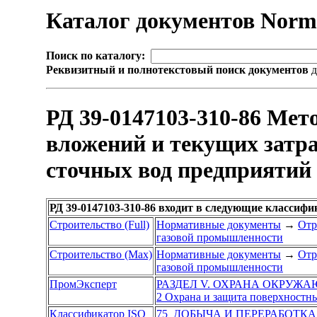
Каталог документов Nor
Поиск по каталогу:
Реквизитный и полнотекстовый поиск документов
д
РД 39-0147103-310-86 Мет
вложений и текущих затра
сточных вод предприяти
РД 39-0147103-310-86 входит в следующие классиф
Строительство (Full)
Нормативные документы
→
Отр
газовой промышленности
Строительство (Max)
Нормативные документы
→
Отр
газовой промышленности
ПромЭксперт
РАЗДЕЛ V. ОХРАНА ОКРУЖ
2 Охрана и защита поверхностн
Классификатор ISO
75 ДОБЫЧА И ПЕРЕРАБОТКА