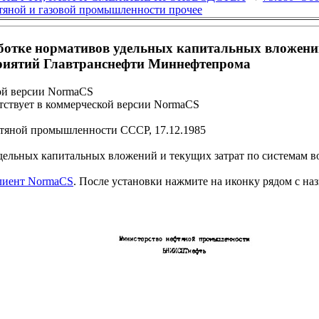
фтяной и газовой промышленности прочее
ботке нормативов удельных капитальных вложений
приятий Главтранснефти Миннефтепрома
ой версии NormaCS
ствует в коммерческой версии NormaCS
яной промышленности СССР, 17.12.1985
дельных капитальных вложений и текущих затрат по системам в
клиент NormaCS
. После установки нажмите на иконку рядом с на