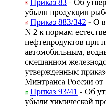
Приказ 83
- Об утве
убыли продукции рыб
Приказ 883/342
- О 
N 2 к нормам естеств
нефтепродуктов при 
автомобильным, водны
смешанном железнодо
утвержденным приказ
Минтранса России от 1
Приказ 93/41
- Об у
убыли химической про