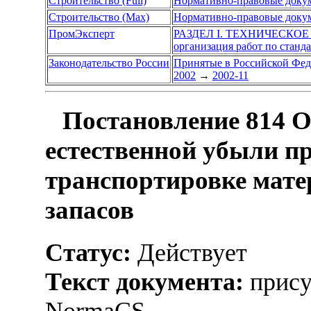
Строительство (Full)
Нормативно-правовые доку
Строительство (Max)
Нормативно-правовые доку
ПромЭксперт
РАЗДЕЛ I. ТЕХНИЧЕСКО
организация работ по станд
Законодательство России
Принятые в Российской Фе
2002
→
2002-11
Постановление 814 О
естественной убыли п
транспортировке мат
запасов
Статус:
Действует
Текст документа:
прису
NormaCS