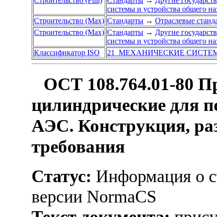
Строительство (Full)
Стандарты
→
Другие государст
системы и устройства общего на
Строительство (Max)
Стандарты
→
Отраслевые станд
Строительство (Max)
Стандарты
→
Другие государст
системы и устройства общего на
Классификатор ISO
21 МЕХАНИЧЕСКИЕ СИСТЕ
ОСТ 108.764.01-80 
цилиндрические для п
АЭС. Конструкция, ра
требования
Статус:
Информация о ст
версии NormaCS
Текст документа:
прису