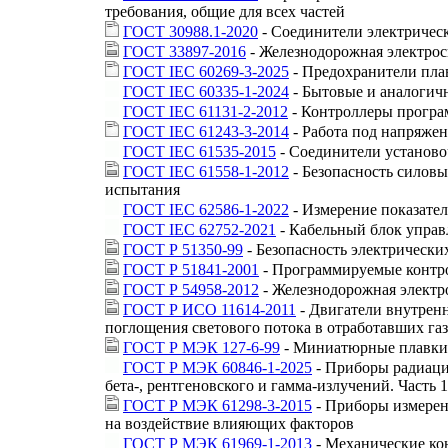
требования, общие для всех частей
ГОСТ 30988.1-2020
- Соединители электрическ
ГОСТ 33897-2016
- Железнодорожная электрос
ГОСТ IEC 60269-3-2025
- Предохранители плав
ГОСТ IEC 60335-1-2024
- Бытовые и аналогичн
ГОСТ IEC 61131-2-2012
- Контроллеры програ
ГОСТ IEC 61243-3-2014
- Работа под напряже
ГОСТ IEC 61535-2015
- Соединители установо
ГОСТ IEC 61558-1-2012
- Безопасность силовы
испытания
ГОСТ IEC 62586-1-2022
- Измерение показател
ГОСТ IEC 62752-2021
- Кабельный блок управ
ГОСТ Р 51350-99
- Безопасность электрически
ГОСТ Р 51841-2001
- Программируемые контро
ГОСТ Р 54958-2012
- Железнодорожная электр
ГОСТ Р ИСО 11614-2011
- Двигатели внутрен
поглощения светового потока в отработавших га
ГОСТ Р МЭК 127-6-99
- Миниатюрные плавкие
ГОСТ Р МЭК 60846-1-2025
- Приборы радиаци
бета-, рентгеновского и гамма-излучений. Част
ГОСТ Р МЭК 61298-3-2015
- Приборы измерен
на воздействие влияющих факторов
ГОСТ Р МЭК 61969-1-2013
- Механические ко