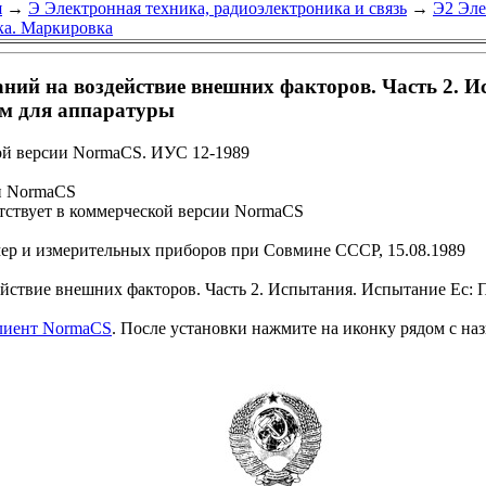
я
→
Э Электронная техника, радиоэлектроника и связь
→
Э2 Эле
ка. Маркировка
ий на воздействие внешних факторов. Часть 2. И
ом для аппаратуры
ой версии NormaCS. ИУС 12-1989
и NormaCS
ствует в коммерческой версии NormaCS
мер и измерительных приборов при Совмине СССР, 15.08.1989
ствие внешних факторов. Часть 2. Испытания. Испытание Ес: П
клиент NormaCS
. После установки нажмите на иконку рядом с на