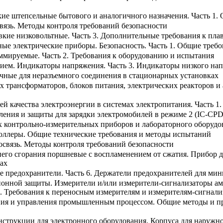
ие штепсельные бытового и аналогичного назначения. Часть 1.
вязь. Методы контроля требований безопасности
кие низковольтные. Часть 3. Дополнительные требования к пла
ые электрические приборы. Безопасность. Часть 1. Общие треб
ммируемые. Часть 2. Требования к оборудованию и испытания
нием. Индикаторы напряжения. Часть 3. Индикаторы низкого на
чные для неразъемного соединения в стационарных установках
х трансформаторов, блоков питания, электрических реакторов и
ей качества электроэнергии в системах электропитания. Часть 
ления и защиты для зарядки электромобилей в режиме 2 (IC-CPD
х контрольно-измерительных приборов и лабораторного оборудо
ллеры. Общие технические требования и методы испытаний
освязь. Методы контроля требований безопасности
него сгорания поршневые с воспламенением от сжатия. Прибор 
зах
 предохранители. Часть 6. Держатели предохранителей для ми
онной защиты. Измерители и/или измерители-сигнализаторы ам
ь 1. Требования к переносным измерителям и измерителям-сигна
ия и управления промышленным процессом. Общие методы и про
нструкции для электронного оборудования. Корпуса для наружн