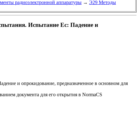
менты радиоэлектронной аппаратуры
→
Э29 Методы
спытания. Испытание Ес: Падение и
адение и опрокидование, предназначенное в основном для
званием документа для его открытия в NormaCS