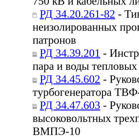
750 кВ и кабельных л
РД 34.20.261-82
- Ти
неизолированных про
патронов
РД 34.39.201
- Инстр
пара и воды тепловых
РД 34.45.602
- Руков
турбогенератора ТВФ
РД 34.47.603
- Руков
высоковольтных трех
ВМПЭ-10