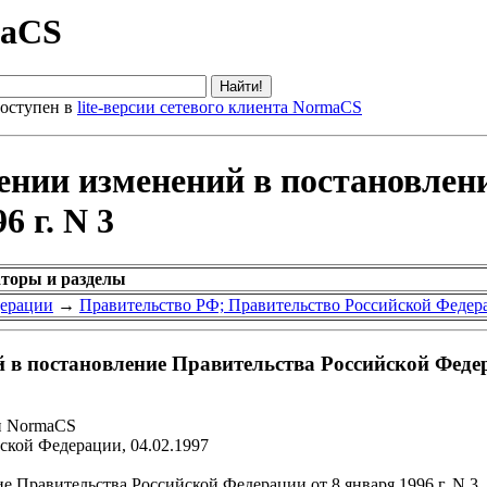
maCS
оступен в
lite-версии сетевого клиента NormaCS
ении изменений в постановлен
6 г. N 3
аторы и разделы
дерации
→
Правительство РФ; Правительство Российской Федер
 в постановление Правительства Российской Федера
и NormaCS
ской Федерации, 04.02.1997
 Правительства Российской Федерации от 8 января 1996 г. N 3