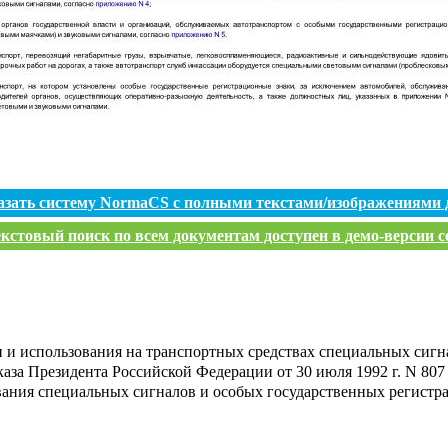
азать систему NormaCS с полными текстами/изображениями 
кстовый поиск по всем документам доступен в демо-версии с
 и использования на транспортных средствах специальных сигна
каза Президента Российской Федерации от 30 июля 1992 г. N 807
ания специальных сигналов и особых государственных регистр