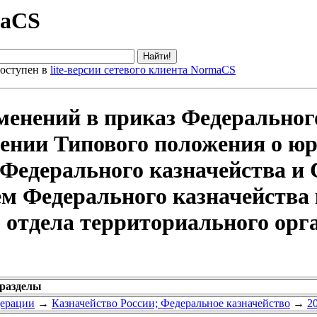
maCS
оступен в
lite-версии сетевого клиента NormaCS
менений в приказ Федерального
дении Типового положения о ю
 Федерального казначейства и
 Федерального казначейства 
 отдела территориального орг
 разделы
дерации
→
Казначейство России; Федеральное казначейство
→
2