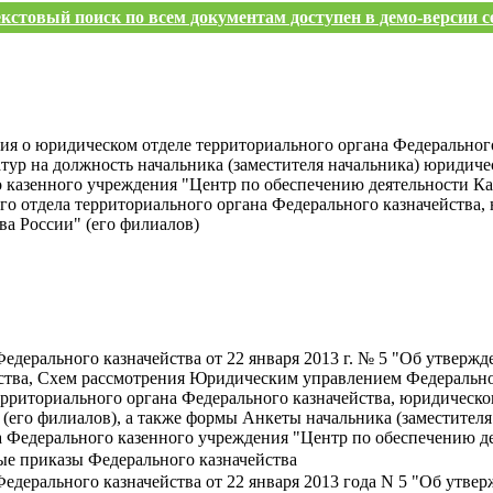
кстовый поиск по всем документам доступен в демо-версии с
я о юридическом отделе территориального органа Федеральног
тур на должность начальника (заместителя начальника) юридиче
о казенного учреждения "Центр по обеспечению деятельности Ка
ого отдела территориального органа Федерального казначейства
ва России" (его филиалов)
Федерального казначейства от 22 января 2013 г. № 5 "Об утвер
ства, Схем рассмотрения Юридическим управлением Федерально
территориального органа Федерального казначейства, юридическ
(его филиалов), а также формы Анкеты начальника (заместителя
а Федерального казенного учреждения "Центр по обеспечению де
ые приказы Федерального казначейства
Федерального казначейства от 22 января 2013 года N 5 "Об утв