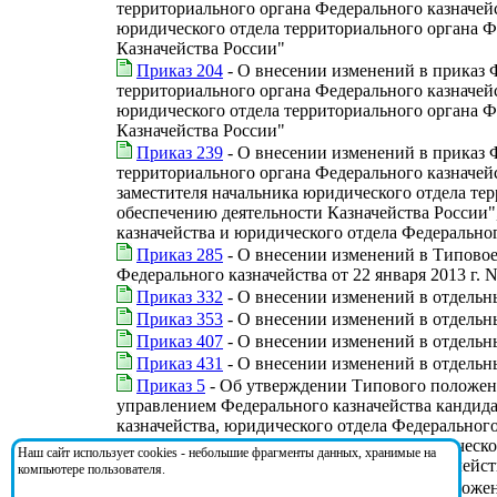
территориального органа Федерального казначе
юридического отдела территориального органа Ф
Казначейства России"
Приказ 204
- О внесении изменений в приказ 
территориального органа Федерального казначе
юридического отдела территориального органа Ф
Казначейства России"
Приказ 239
- О внесении изменений в приказ 
территориального органа Федерального казначей
заместителя начальника юридического отдела те
обеспечению деятельности Казначейства России"
казначейства и юридического отдела Федерально
Приказ 285
- О внесении изменений в Типовое
Федерального казначейства от 22 января 2013 г. N
Приказ 332
- О внесении изменений в отдельн
Приказ 353
- О внесении изменений в отдельн
Приказ 407
- О внесении изменений в отдельн
Приказ 431
- О внесении изменений в отдельн
Приказ 5
- Об утверждении Типового положени
управлением Федерального казначейства кандида
казначейства, юридического отдела Федеральног
начальника (заместителя начальника) юридическ
Наш сайт использует cookies - небольшие фрагменты данных, хранимые на
"Центр по обеспечению деятельности Казначейст
компьютере пользователя.
Приказ 72
- О внесении изменений в приложен