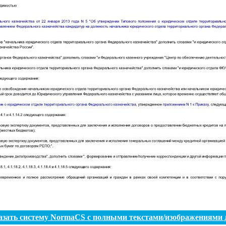
азать систему NormaCS с полными текстами/изображениями 