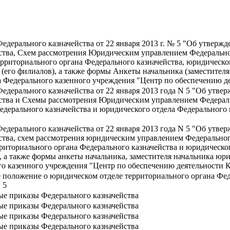
Федерального казначейства от 22 января 2013 г. № 5 "Об утвер
ства, Схем рассмотрения Юридическим управлением Федерально
территориального органа Федерального казначейства, юридическ
(его филиалов), а также формы Анкеты начальника (заместителя
а Федерального казенного учреждения "Центр по обеспечению де
Федерального казначейства от 22 января 2013 года N 5 "Об утв
йства и Схемы рассмотрения Юридическим управлением Федераль
едерального казначейства и юридического отдела Федерального
Федерального казначейства от 22 января 2013 года N 5 "Об утв
ства, схем рассмотрения юридическим управлением Федеральног
рриториального органа Федерального казначейства и юридическо
, а также формы анкеты начальника, заместителя начальника юр
го казенного учреждения "Центр по обеспечению деятельности К
 положение о юридическом отделе территориального органа Фед
 5
ые приказы Федерального казначейства
ые приказы Федерального казначейства
ые приказы Федерального казначейства
ые приказы Федерального казначейства