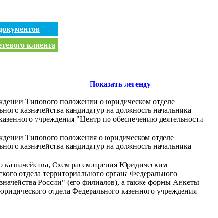
документов
етевого клиента
Показать легенду
ерждении Типового положении о юридическом отделе
ного казначейства кандидатур на должность начальника
 казенного учреждения "Центр по обеспечению деятельности
ерждении Типового положения о юридическом отделе
ного казначейства кандидатур на должность начальника
о казначейства, Схем рассмотрения Юридическим
ского отдела территориального органа Федерального
значейства России" (его филиалов), а также формы Анкеты
, юридического отдела Федерального казенного учреждения