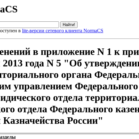
maCS
оступен в
lite-версии сетевого клиента NormaCS
енений в приложение N 1 к пр
я 2013 года N 5 "Об утвержден
иториального органа Федераль
м управлением Федерального 
идического отдела территориа
ого отдела Федерального казе
 Казначейства России"
разделы