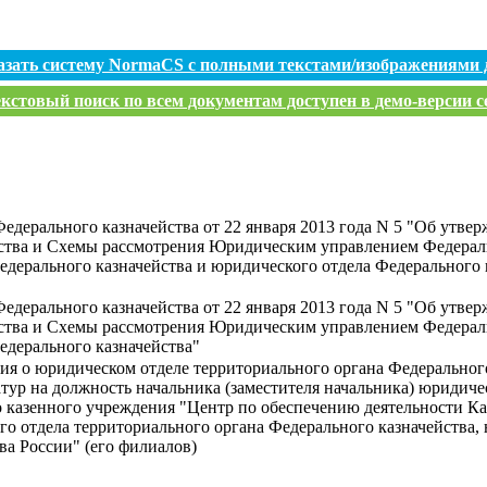
азать систему NormaCS с полными текстами/изображениями 
кстовый поиск по всем документам доступен в демо-версии с
Федерального казначейства от 22 января 2013 года N 5 "Об утв
йства и Схемы рассмотрения Юридическим управлением Федераль
едерального казначейства и юридического отдела Федерального
Федерального казначейства от 22 января 2013 года N 5 "Об утв
йства и Схемы рассмотрения Юридическим управлением Федераль
едерального казначейства"
я о юридическом отделе территориального органа Федеральног
тур на должность начальника (заместителя начальника) юридиче
о казенного учреждения "Центр по обеспечению деятельности Ка
ого отдела территориального органа Федерального казначейства
ва России" (его филиалов)