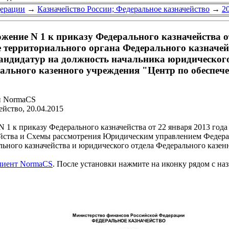
дерации
→
Казначейство России; Федеральное казначейство
→
2
жение N 1 к приказу Федерального казначейства о
е территориального органа Федерального казначе
андидатур на должность начальника юридического
рального казенного учреждения "Центр по обеспеч
и NormaCS
йство, 20.04.2015
 1 к приказу Федерального казначейства от 22 января 2013 го
ейства и Схемы рассмотрения Юридическим управлением Федерал
льного казначейства и юридического отдела Федерального казе
клиент NormaCS
. После установки нажмите на иконку рядом с на