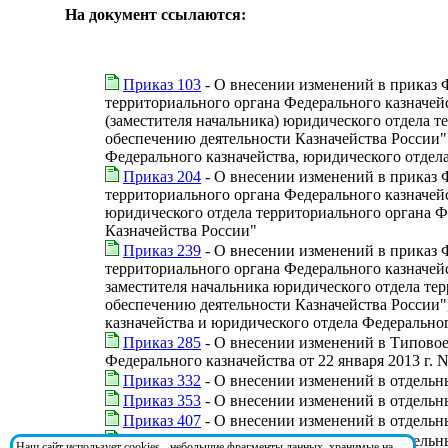
На документ ссылаются:
Приказ 103
- О внесении изменений в приказ 
территориального органа Федерального казначей
(заместителя начальника) юридического отдела 
обеспечению деятельности Казначейства России" 
Федерального казначейства, юридического отдел
Приказ 204
- О внесении изменений в приказ 
территориального органа Федерального казначе
юридического отдела территориального органа Ф
Казначейства России"
Приказ 239
- О внесении изменений в приказ 
территориального органа Федерального казначей
заместителя начальника юридического отдела те
обеспечению деятельности Казначейства России"
казначейства и юридического отдела Федерально
Приказ 285
- О внесении изменений в Типовое
Федерального казначейства от 22 января 2013 г. N
Приказ 332
- О внесении изменений в отдельн
Приказ 353
- О внесении изменений в отдельн
Приказ 407
- О внесении изменений в отдельн
Приказ 431
- О внесении изменений в отдельн
Наш сайт использует cookies - небольшие фрагменты данных, хранимые на