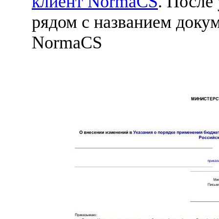
клиент NormaCS
. После
рядом с названием докум
NormaCS