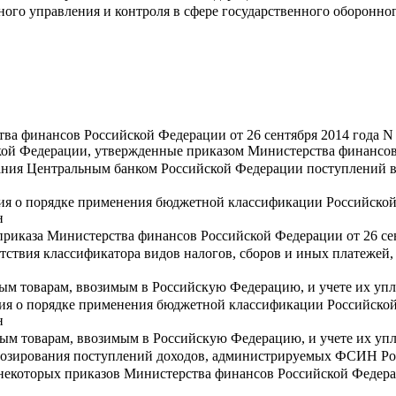
ного управления и контроля в сфере государственного оборонног
ва финансов Российской Федерации от 26 сентября 2014 года N
й Федерации, утвержденные приказом Министерства финансов 
ания Центральным банком Российской Федерации поступлений 
ния о порядке применения бюджетной классификации Российско
н
 приказа Министерства финансов Российской Федерации от 26 се
тствия классификатора видов налогов, сборов и иных платежей
ным товарам, ввозимым в Российскую Федерацию, и учете их упл
ния о порядке применения бюджетной классификации Российско
н
ным товарам, ввозимым в Российскую Федерацию, и учете их уп
озирования поступлений доходов, администрируемых ФСИН Ро
некоторых приказов Министерства финансов Российской Федер