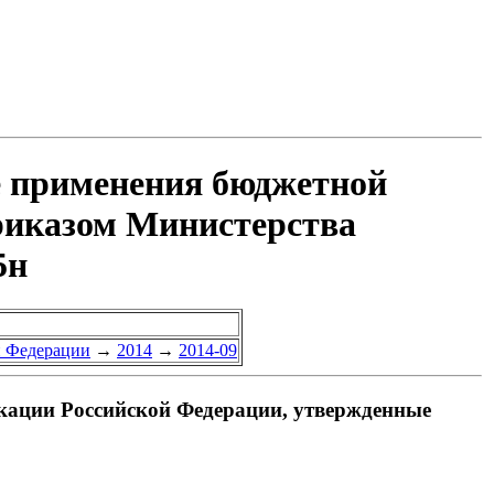
е применения бюджетной
риказом Министерства
5н
й Федерации
→
2014
→
2014-09
кации Российской Федерации, утвержденные