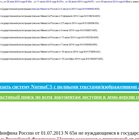
азать систему NormaCS с полными текстами/изображениями 
кстовый поиск по всем документам доступен в демо-версии с
инфина России от 01.07.2013 N 65н не нуждающимся в государ