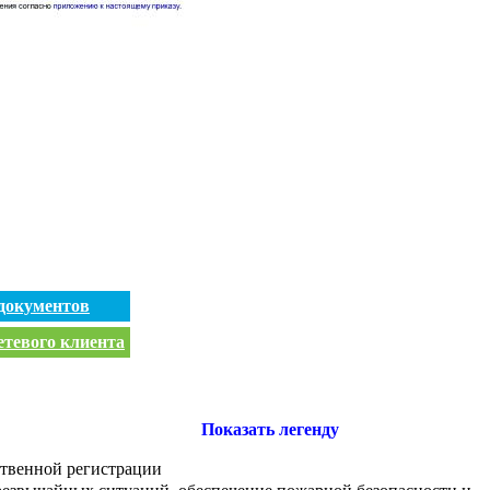
документов
етевого клиента
Показать легенду
ственной регистрации