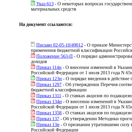
Указ 613
- О некоторых вопросах государствен
материальных средств
На документ ссылаются:
Письмо 02-05-10/49012
- О приказе Министерст
применения бюджетной классификации Российско
Положение 563-П
- О порядке администриров
доходов
Приказ 114н
- О внесении изменений в Указа
Российской Федерации от 1 июля 2013 года N 65
Приказ 123н
- О порядке введения в действие
Приказ 1297
- Об утверждении Перечня соотве
бюджетной классификации
Приказ 1311
- О ставках акцизов по подакциз
Приказ 134н
- О внесении изменений в Указа
Российской Федерации от 1 июля 2013 года N 65
Приказ 1358
- О ставках акцизов по подакциз
Приказ 137
- Об утверждении Методики прогн
Приказ 13н
- О признании утратившими силу 
Российской Федерации