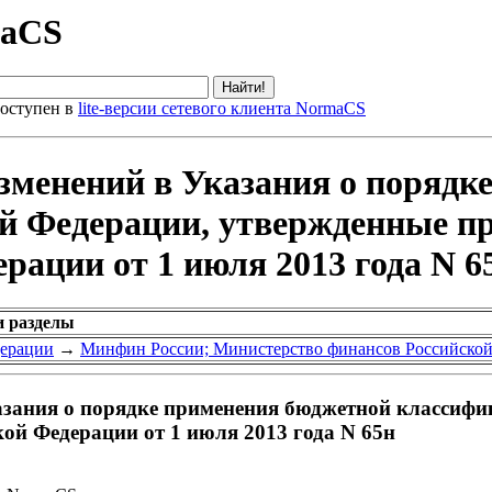
maCS
оступен в
lite-версии сетевого клиента NormaCS
изменений в Указания о порядк
й Федерации, утвержденные п
рации от 1 июля 2013 года N 6
и разделы
дерации
→
Минфин России; Министерство финансов Российско
азания о порядке применения бюджетной классифи
ой Федерации от 1 июля 2013 года N 65н