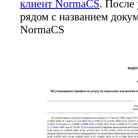
клиент NormaCS
. После
рядом с названием докум
NormaCS