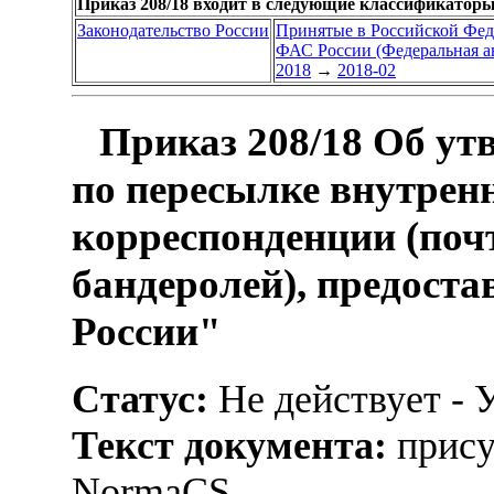
Приказ 208/18 входит в следующие классификаторы
Законодательство России
Принятые в Российской Фе
ФАС России (Федеральная а
2018
→
2018-02
Приказ 208/18 Об ут
по пересылке внутрен
корреспонденции (поч
бандеролей), предос
России"
Статус:
Не действует - 
Текст документа:
прису
NormaCS