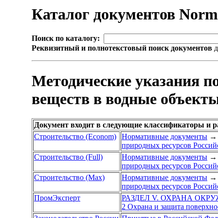
Каталог документов Nor
Поиск по каталогу:
Реквизитный и полнотекстовый поиск документов
д
Методические указания п
веществ в водные объект
Документ входит в следующие классификаторы и р
Строительство (Econom)
Нормативные документы
→
природных ресурсов Россий
Строительство (Full)
Нормативные документы
→
природных ресурсов Россий
Строительство (Max)
Нормативные документы
→
природных ресурсов Россий
ПромЭксперт
РАЗДЕЛ V. ОХРАНА ОК
2 Охрана и защита поверхн