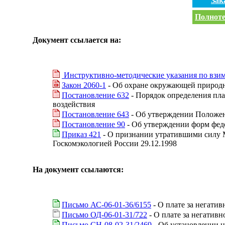
Зак
Полноте
Документ ссылается на:
Инструктивно-методические указания по взи
Закон 2060-1
- Об охране окружающей природ
Постановление 632
- Порядок определения пла
воздействия
Постановление 643
- Об утверждении Положен
Постановление 90
- Об утверждении форм феде
Приказ 421
- О признании утратившими силу М
Госкомэкологией России 29.12.1998
На документ ссылаются:
Письмо АС-06-01-36/6155
- О плате за негати
Письмо ОД-06-01-31/722
- О плате за негатив
Письмо СН-08-02-31/2469
- Об установлении 