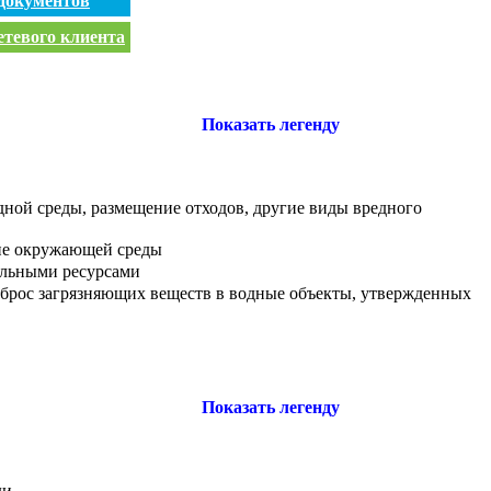
документов
етевого клиента
Показать легенду
дной среды, размещение отходов, другие виды вредного
не окружающей среды
ельными ресурсами
сброс загрязняющих веществ в водные объекты, утвержденных
Показать легенду
ди