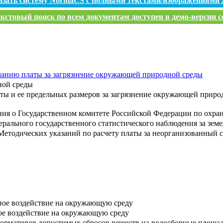
азать систему NormaCS с полными текстами/изображениями 
кстовый поиск по всем документам доступен в демо-версии с
манию платы за загрязнение окружающей природной среды
ной среды
ты и ее предельных размеров за загрязнение окружающей приро
ия о Государственном комитете Российской Федерации по охра
рального государственного статистического наблюдения за зем
етодических указаний по расчету платы за неорганизованный 
вное воздействие на окружающую среду
ное воздействие на окружающую среду
нормативов допустимых сбросов веществ на водосборные площа