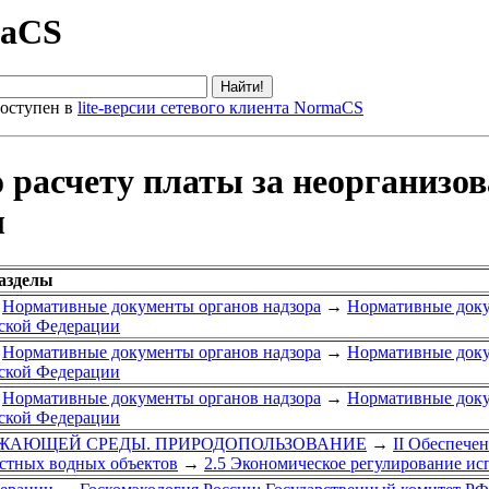
maCS
оступен в
lite-версии сетевого клиента NormaCS
о расчету платы за неорганизо
ы
азделы
Нормативные документы органов надзора
→
Нормативные доку
ской Федерации
Нормативные документы органов надзора
→
Нормативные доку
ской Федерации
Нормативные документы органов надзора
→
Нормативные доку
ской Федерации
РУЖАЮЩЕЙ СРЕДЫ. ПРИРОДОПОЛЬЗОВАНИЕ
→
II Обеспече
остных водных объектов
→
2.5 Экономическое регулирование ис