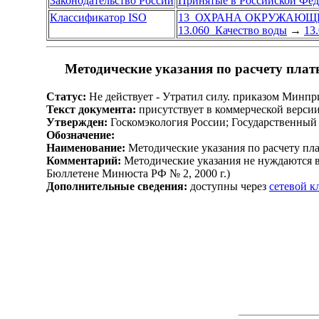
Законодательство России
Принятые в Российской Фе
Классификатор ISO
13 ОХРАНА ОКРУЖАЮЩЕ
13.060 Качество воды
→
13
Методические указания по расчету плат
Статус:
Не действует - Утратил силу. приказом Минпр
Текст документа:
присутствует в коммерческой верси
Утвержден:
Госкомэкология России; Государственный 
Обозначение:
Наименование:
Методические указания по расчету пл
Комментарий:
Методические указания не нуждаются в
Бюллетене Минюста РФ № 2, 2000 г.)
Дополнительные сведения:
доступны через
сетевой 