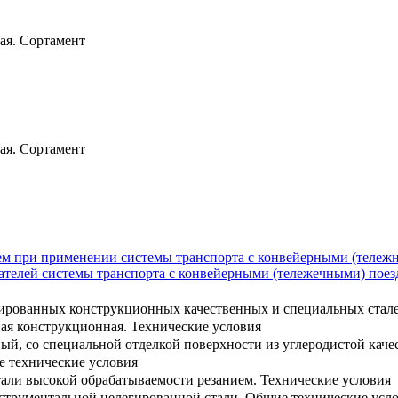
ая. Сортамент
ая. Сортамент
м при применении системы транспорта с конвейерными (тележн
ателей системы транспорта с конвейерными (тележечными) поез
ированных конструкционных качественных и специальных стале
ная конструкционная. Технические условия
ный, со специальной отделкой поверхности из углеродистой кач
 технические условия
тали высокой обрабатываемости резанием. Технические условия
нструментальной нелегированной стали. Общие технические усл