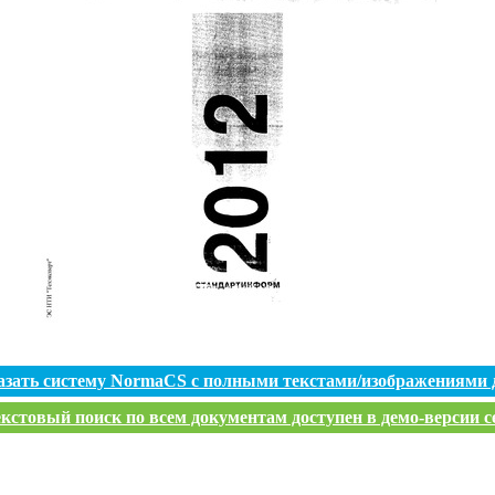
азать систему NormaCS с полными текстами/изображениями 
кстовый поиск по всем документам доступен в демо-версии с