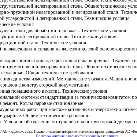
нструментальной нелегированной стали. Общие технические усл
орно-пружинной нелегированной и легированной стали. Технич
ой углеродистой и легированной стали. Технические условия
ические условия
ущей стали для обработки пластмасс. Технические условия
рукционной легированной стали. Технические условия
трукционной стали. Технические условия
й нержавеющих и сплавов на железоникелевой основе коррозио
ая коррозионностойкая, жаростойкая и жаропрочная. Технически
 инструментальной легированной стали. Общие технические усл
е ударные. Общие технические требования
чения единства измерений. Методические указания. Машинноори
териалов в конструкторской документации
нная повышенного качества. Технические условия
ональной системы стандартизации за техническим комитетом по 
а ремонт. Котлы паровые стационарные
муровочных работ при монтаже котельных и энерготехнологичес
 ударные. Общие технические требования
. Условное обозначение материалов в конструкторской докумен
© АО «Кодекс», 2025. Исключительные авторские и смежные права принадлежат АО «К
Политика конфиденциальности персональных данных