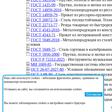
ГОСТ 1435-99
- Прутки, полосы и мотки из и
ГОСТ 14959-2016
- Металлопродукция из ресс
ГОСТ 14959-79
- Прокат из рессорно-пружинн
ГОСТ 20072-74
- Сталь теплоустойчивая. Техн
ГОСТ 22713-77
- Резцы токарные из быстрореж
ГОСТ 4543-2016
- Металлопродукция из конст
ГОСТ 4543-71
- Прокат из легированной конс
ГОСТ 5949-2018
- Металлопродукция из стале
условия
ГОСТ 5949-75
- Сталь сортовая и калиброванн
ГОСТ 5950-2000
- Прутки, полосы и мотки из
ГОСТ Р 72312-2025
- Инструменты музыкальны
МИ 1069-85
- Государственная система обеспе
ОСТ 26-07-2027-80
- Условное обозначение ма
ОСТ 3-98-80
- Сталь конструкционная и пружи
Наш сайт использует cookies - небольшие фрагменты данных, хранимые на
Приказ 3375
- О закреплении документов наци
компьютере пользователя.
РД 34.10.306-88
- Нормы расхода материалов н
РД 34.26.203
- Инструкция по производству об
Оставаясь на сайте, вы соглашаетесь на использование cookies.
РСТ РСФСР 91-78
- Инструменты музыкальные
Согласен
СТ ЦКБА 070-2009
- Арматура трубопроводная
Вы можете заблокировать cookies в настройках вашего браузера.