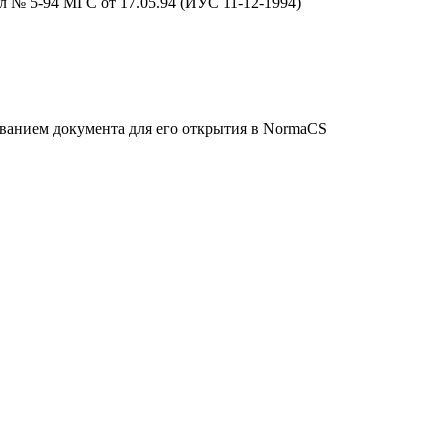
л № 5-94 МГС от 17.05.94 (ИУС 11-12-1994)
званием документа для его открытия в NormaCS