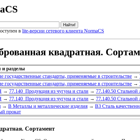
maCS
оступен в
lite-версии сетевого клиента NormaCS
брованная квадратная. Сорта
 и разделы
е государственные стандарты, применяемые в строительстве
→
е государственные стандарты, применяемые в строительстве
→
Я
→
77.140 Продукция из чугуна и стали
→
77.140.50 Стальной
Я
→
77.140 Продукция из чугуна и стали
→
77.140.50 Стальной
я
→
В Металлы и металлические изделия
→
В3 Сталь качественн
ый прокат
дратная. Сортамент