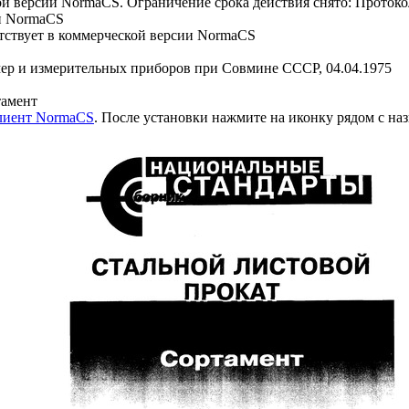
й версии NormaCS. Ограничение срока действия снято: Протоко
и NormaCS
ствует в коммерческой версии NormaCS
мер и измерительных приборов при Совмине СССР, 04.04.1975
тамент
клиент NormaCS
. После установки нажмите на иконку рядом с на