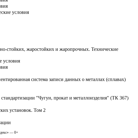
овия
еские условия
нно-стойких, жаростойких и жаропрочных. Технические
е условия
овия
ентированная система записи данных о металлах (сплавах)
стандартизации "Чугун, прокат и металлоизделия" (ТК 367)
ких установок. Том 2
тации
одекс» — 0+