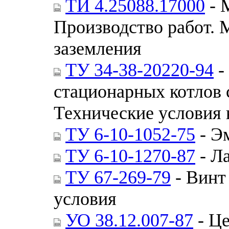
ТИ 4.25088.17000
- 
Производство работ. 
заземления
ТУ 34-38-20220-94
-
стационарных котлов 
Технические условия 
ТУ 6-10-1052-75
- Э
ТУ 6-10-1270-87
- Л
ТУ 67-269-79
- Винт
условия
УО 38.12.007-87
- Ц