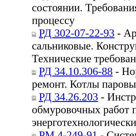
состоянии. Требовани
процессу
РД 302-07-22-93
- Ар
сальниковые. Констру
Технические требова
РД 34.10.306-88
- Но
ремонт. Котлы паров
РД 34.26.203
- Инстр
обмуровочных работ 
энерготехнологически
РМ 4-249-91
- Систе