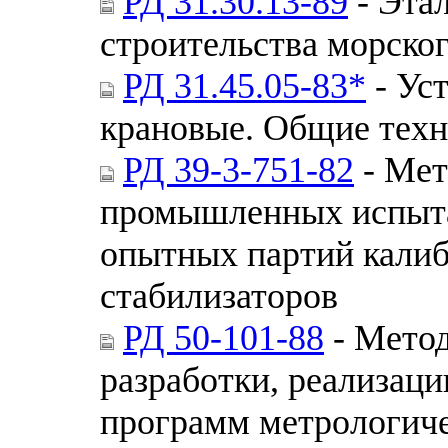
РД 31.30.13-89
- Этал
строительства морског
РД 31.45.05-83*
- Ус
крановые. Общие техн
РД 39-3-751-82
- Мет
промышленных испыта
опытных партий калиб
стабилизаторов
РД 50-101-88
- Метод
разработки, реализаци
программ метрологиче