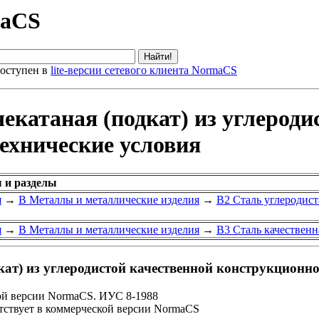
maCS
оступен в
lite-версии сетевого клиента NormaCS
екатаная (подкат) из углероди
ехнические условия
 и разделы
я
→
В Металлы и металлические изделия
→
В2 Сталь углеродист
я
→
В Металлы и металлические изделия
→
В3 Сталь качественн
ат) из углеродистой качественной конструкционно
ой версии NormaCS. ИУС 8-1988
ствует в коммерческой версии NormaCS