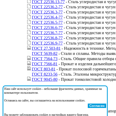
ГОСТ 22536.13-77
- Сталь углеродистая и чуг
ГОСТ 22536.2-77
- Сталь углеродистая и чугу
ГОСТ 22536.3-77
- Сталь углеродистая и чугу
ГОСТ 22536.4-77
- Сталь углеродистая и чугу
ГОСТ 22536.5-77
- Сталь углеродистая и чугу
ГОСТ 22536.6-77
- Сталь углеродистая и чугу
ГОСТ 22536.7-77
- Сталь углеродистая и чугу
ГОСТ 22536.8-77
- Сталь углеродистая и чугу
ГОСТ 22536.9-77
- Сталь углеродистая и чугу
ГОСТ 27.503-81
- Надежность в технике. Мето
ГОСТ 5639-82
- Стали и сплавы. Методы выяв
ГОСТ 7564-73
- Сталь. Общие правила отбора 
ГОСТ 7566-81
- Прокат и изделия дальнейшего
ГОСТ 803-81
- Прокат полосовой горячекатаны
ГОСТ 8233-56
- Сталь. Эталоны микрострукту
ГОСТ 9045-80
- Прокат тонколистовой холодн
Наш сайт использует cookies - небольшие фрагменты данных, хранимые на
На документ ссылаются:
компьютере пользователя.
Оставаясь на сайте, вы соглашаетесь на использование cookies.
Согласен
ГОСТ 26819-86
- Трубы железобетонные напор
Вы можете заблокировать cookies в настройках вашего браузера.