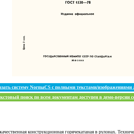
азать систему NormaCS с полными текстами/изображениями 
кстовый поиск по всем документам доступен в демо-версии с
 качественная конструкционная горячекатаная в рулонах. Технич