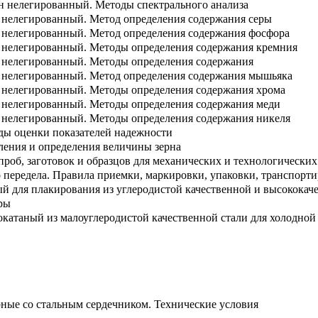
ун нелегированный. Методы спектрального анализа
н нелегированный. Метод определения содержания серы
н нелегированный. Метод определения содержания фосфора
н нелегированный. Методы определения содержания кремния
н нелегированный. Методы определения содержания
н нелегированный. Метод определения содержания мышьяка
н нелегированный. Методы определения содержания хрома
н нелегированный. Методы определения содержания меди
н нелегированный. Методы определения содержания никеля
ды оценки показателей надежности
ления и определения величины зерна
проб, заготовок и образцов для механических и технологически
 передела. Правила приемки, маркировки, упаковки, транспорт
й для плакирования из углеродистой качественной и высококаче
ры
окатаный из малоуглеродистой качественной стали для холодной
ные со стальным сердечником. Технические условия