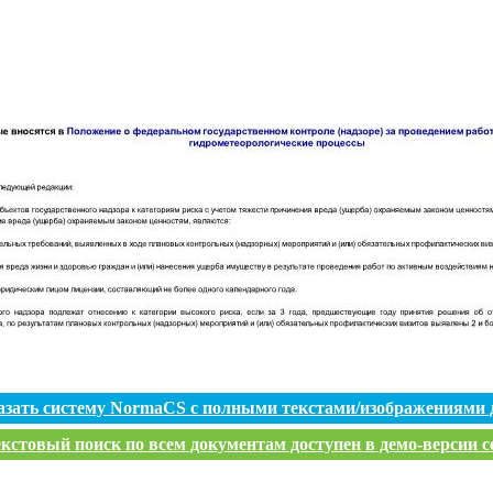
азать систему NormaCS с полными текстами/изображениями 
кстовый поиск по всем документам доступен в демо-версии с