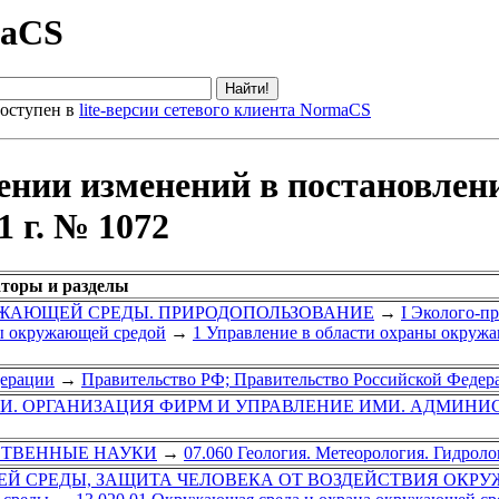
maCS
оступен в
lite-версии сетевого клиента NormaCS
ении изменений в постановлен
 г. № 1072
аторы и разделы
РУЖАЮЩЕЙ СРЕДЫ. ПРИРОДОПОЛЬЗОВАНИЕ
→
I Эколого-п
ы окружающей средой
→
1 Управление в области охраны окруж
дерации
→
Правительство РФ; Правительство Российской Федер
ГИ. ОРГАНИЗАЦИЯ ФИРМ И УПРАВЛЕНИЕ ИМИ. АДМИНИ
СТВЕННЫЕ НАУКИ
→
07.060 Геология. Метеорология. Гидроло
Й СРЕДЫ, ЗАЩИТА ЧЕЛОВЕКА ОТ ВОЗДЕЙСТВИЯ ОКР