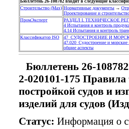
Бюллетень 26-108782 входит в следующие классиф
Строительство (Max)
Нормативные документы
→
Отр
Проектирование и строительств
ПромЭксперт
РАЗДЕЛ I. ТЕХНИЧЕСКОЕ Р
4 Испытания и контроль продук
4.14 Испытания и контроль тран
Классификатор ISO
47 СУДОСТРОЕНИЕ И МОРС
47.020 Судостроение и морские
общие аспекты
Бюллетень 26-108782
2-020101-175 Правила
постройкой судов и из
изделий для судов (Изд
Статус:
Информация о ст