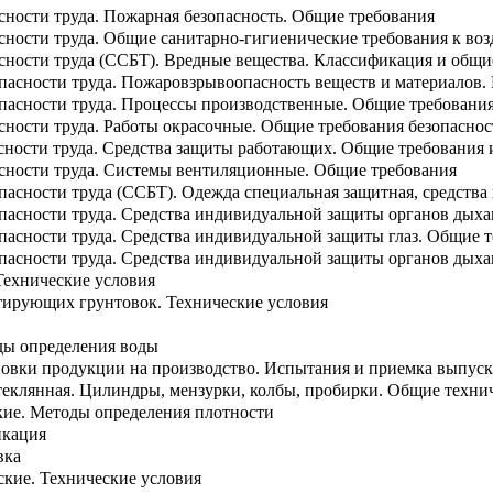
сности труда. Пожарная безопасность. Общие требования
сности труда. Общие санитарно-гигиенические требования к воз
асности труда (ССБТ). Вредные вещества. Классификация и общи
опасности труда. Пожаровзрывоопасность веществ и материалов.
опасности труда. Процессы производственные. Общие требования
сности труда. Работы окрасочные. Общие требования безопасно
асности труда. Средства защиты работающих. Общие требования
асности труда. Системы вентиляционные. Общие требования
опасности труда (ССБТ). Одежда специальная защитная, средств
опасности труда. Средства индивидуальной защиты органов дых
опасности труда. Средства индивидуальной защиты глаз. Общие 
опасности труда. Средства индивидуальной защиты органов дых
Технические условия
тирующих грунтовок. Технические условия
ды определения воды
ановки продукции на производство. Испытания и приемка выпу
теклянная. Цилиндры, мензурки, колбы, пробирки. Общие техни
ие. Методы определения плотности
икация
вка
ские. Технические условия