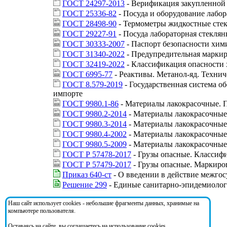
ГОСТ 24297-2013
- Верификация закупленной 
ГОСТ 25336-82
- Посуда и оборудование лабо
ГОСТ 28498-90
- Термометры жидкостные сте
ГОСТ 29227-91
- Посуда лабораторная стеклян
ГОСТ 30333-2007
- Паспорт безопасности хим
ГОСТ 31340-2022
- Предупредительная марки
ГОСТ 32419-2022
- Классификация опасности
ГОСТ 6995-77
- Реактивы. Метанол-яд. Технич
ГОСТ 8.579-2019
- Государственная система о
импорте
ГОСТ 9980.1-86
- Материалы лакокрасочные. 
ГОСТ 9980.2-2014
- Материалы лакокрасочные 
ГОСТ 9980.3-2014
- Материалы лакокрасочные 
ГОСТ 9980.4-2002
- Материалы лакокрасочные
ГОСТ 9980.5-2009
- Материалы лакокрасочные
ГОСТ Р 57478-2017
- Грузы опасные. Классиф
ГОСТ Р 57479-2017
- Грузы опасные. Маркиро
Приказ 640-ст
- О введении в действие межгос
Решение 299
- Единые санитарно-эпидемиологи
Наш сайт использует cookies - небольшие фрагменты данных, хранимые на
На документ ссылаются:
компьютере пользователя.
Оставаясь на сайте, вы соглашаетесь на использование cookies.