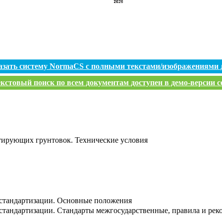
азать систему NormaCS с полными текстами/изображениями 
кстовый поиск по всем документам доступен в демо-версии с
тирующих грунтовок. Технические условия
 стандартизации. Основные положения
стандартизации. Стандарты межгосударственные, правила и ре