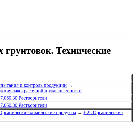
 грунтовок. Технические
спытания и контроль продукции
→
дукция лакокрасочной промышленности
87.060.30 Растворители
87.060.30 Растворители
Органические химические продукты
→
Л25 Органические