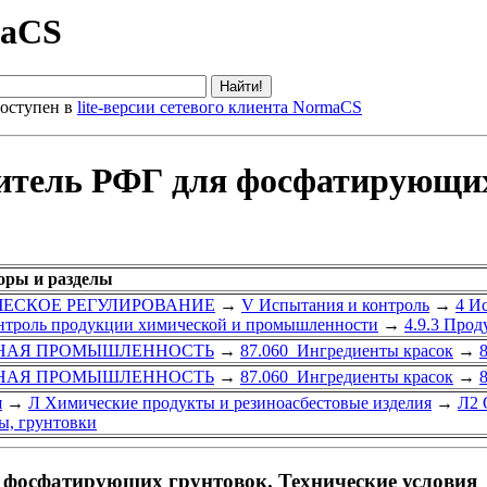
maCS
оступен в
lite-версии сетевого клиента NormaCS
итель РФГ для фосфатирующих
оры и разделы
ИЧЕСКОЕ РЕГУЛИРОВАНИЕ
→
V Испытания и контроль
→
4 И
онтроль продукции химической и промышленности
→
4.9.3 Про
ЧНАЯ ПРОМЫШЛЕННОСТЬ
→
87.060 Ингредиенты красок
→
ЧНАЯ ПРОМЫШЛЕННОСТЬ
→
87.060 Ингредиенты красок
→
я
→
Л Химические продукты и резиноасбестовые изделия
→
Л2 
ы, грунтовки
 фосфатирующих грунтовок. Технические условия