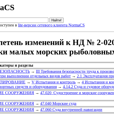
maCS
оступен в
lite-версии сетевого клиента NormaCS
летень изменений к НД № 2-02
ки малых морских рыболовных с
икаторы и разделы
 БЕЗОПАСНОСТЬ
→
III Требования безопасности труда к произ
 при выполнении отдельных видов работ
→
2.1 Эксплуатация п
ГУЛИРОВАНИЕ
→
V Испытания и контроль
→
4 Испытания и ко
портных средств и оборудования
→
4.14.2 Суда и судовое обору
КИЕ СООРУЖЕНИЯ
→
47.020 Судостроение и морские сооружен
КИЕ СООРУЖЕНИЯ
→
47.040 Морские суда
КИЕ СООРУЖЕНИЯ
→
47.060 Суда внутренней навигации