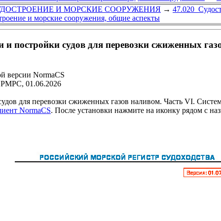
УДОСТРОЕНИЕ И МОРСКИЕ СООРУЖЕНИЯ
→
47.020 Судос
троение и морские сооружения, общие аспекты
 и постройки судов для перевозки сжиженных газо
ой версии NormaCS
 РМРС, 01.06.2026
удов для перевозки сжиженных газов наливом. Часть VI. Систем
клиент NormaCS
. После установки нажмите на иконку рядом с на