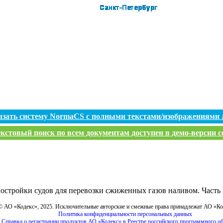
азать систему NormaCS с полными текстами/изображениями 
кстовый поиск по всем документам доступен в демо-версии с
остройки судов для перевозки сжиженных газов наливом. Часть 
© АО «Кодекс», 2025. Исключительные авторские и смежные права принадлежат АО «К
Политика конфиденциальности персональных данных
Справка о регистрации продуктов АО «Кодекс» в Реестре российского программного о