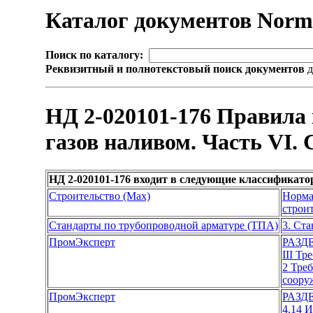
Каталог документов Nor
Поиск по каталогу:
Реквизитный и полнотекстовый поиск документов
д
НД 2-020101-176 Правила
газов наливом. Часть VI.
НД 2-020101-176 входит в следующие классификато
Строительство (Max)
Норма
строи
Стандарты по трубопроводной арматуре (ТПА)
3. Ст
ПромЭксперт
РАЗД
III Т
2 Тре
соору
ПромЭксперт
РАЗД
4.14 