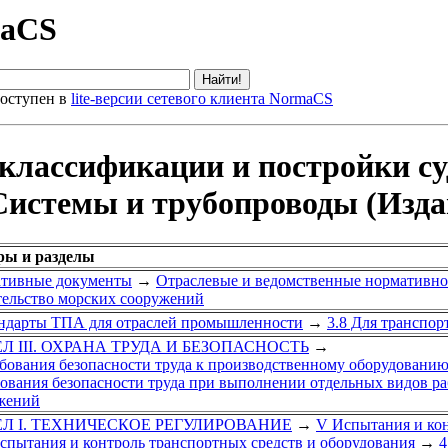
maCS
оступен в
lite-версии сетевого клиента NormaCS
 классификации и постройки с
 Системы и трубопроводы (Издан
ры и разделы
тивные документы
→
Отраслевые и ведомственные нормативно
тельство морских сооружений
андарты ТПА для отраслей промышленности
→
3.8 Для транспор
ЕЛ III. ОХРАНА ТРУДА И БЕЗОПАСНОСТЬ
→
ребования безопасности труда к производственному оборудовани
бования безопасности труда при выполнении отдельных видов ра
жений
ЕЛ I. ТЕХНИЧЕСКОЕ РЕГУЛИРОВАНИЕ
→
V Испытания и ко
Испытания и контроль транспортных средств и оборудования
→
4