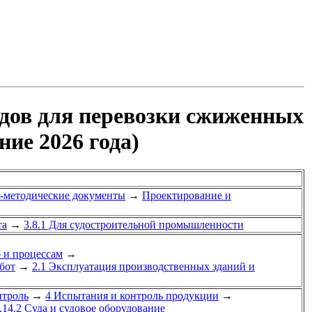
удов для перевозки сжиженных
ие 2026 года)
-методические документы
→
Проектирование и
та
→
3.8.1 Для судостроительной промышленности
ю и процессам
→
бот
→
2.1 Эксплуатация производственных зданий и
нтроль
→
4 Испытания и контроль продукции
→
.14.2 Суда и судовое оборудование