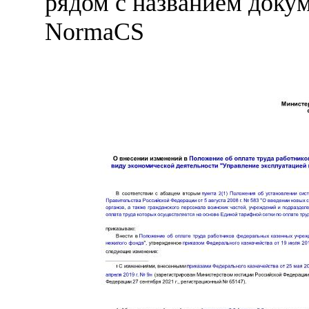
рядом с названием докум
NormaCS