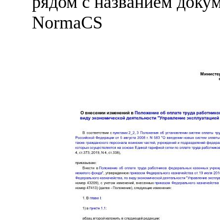
рядом с названием докум
NormaCS