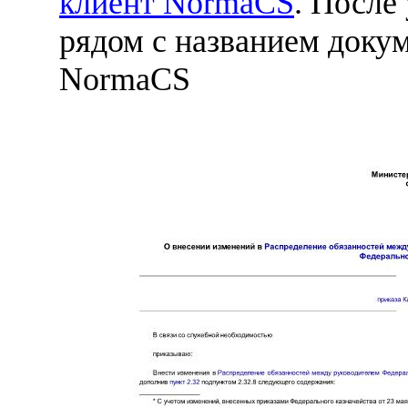
клиент NormaCS
. После
рядом с названием докум
NormaCS