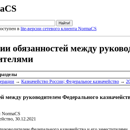
maCS
оступен в
lite-версии сетевого клиента NormaCS
нии обязанностей между руков
тителями
 разделы
дерации
→
Казначейство России; Федеральное казначейство
→
2
й между руководителем Федерального казначейств
и NormaCS
йство, 30.12.2021
руководителем Федерального казначейства и его заместителями