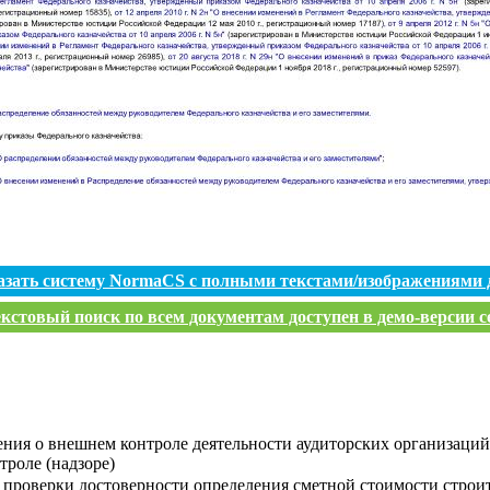
азать систему NormaCS с полными текстами/изображениями 
кстовый поиск по всем документам доступен в демо-версии с
ния о внешнем контроле деятельности аудиторских организаци
троле (надзоре)
проверки достоверности определения сметной стоимости строит