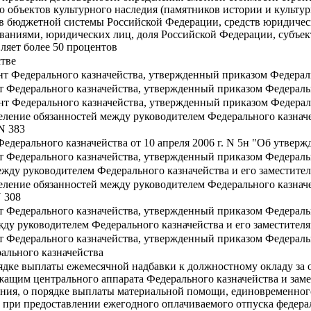
ию объектов культурного наследия (памятников истории и культ
ов бюджетной системы Российской Федерации, средств юридичес
аниями, юридических лиц, доля Российской Федерации, субъек
ляет более 50 процентов
стве
т Федерального казначейства, утвержденный приказом Федеральн
т Федерального казначейства, утвержденный приказом Федеральн
нт Федерального казначейства, утвержденный приказом Федеральн
еление обязанностей между руководителем Федерального казначе
 N 383
едерального казначейства от 10 апреля 2006 г. N 5н "Об утвер
 Федерального казначейства, утвержденный приказом Федерально
ежду руководителем Федерального казначейства и его заместите
еление обязанностей между руководителем Федерального казначе
N 308
т Федерального казначейства, утвержденный приказом Федеральн
жду руководителем Федерального казначейства и его заместител
 Федерального казначейства, утвержденный приказом Федерально
ального казначейства
дке выплаты ежемесячной надбавки к должностному окладу за 
ащим центрального аппарата Федерального казначейства и заме
вания, о порядке выплаты материальной помощи, единовременно
 при предоставлении ежегодного оплачиваемого отпуска федер