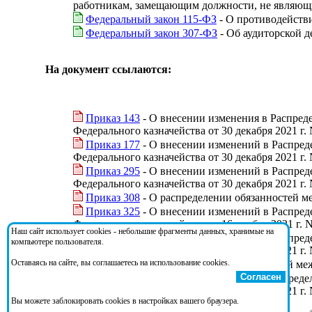
работникам, замещающим должности, не являющи
Федеральный закон 115-ФЗ
- О противодейств
Федеральный закон 307-ФЗ
- Об аудиторской д
На документ ссылаются:
Приказ 143
- О внесении изменения в Распред
Федерального казначейства от 30 декабря 2021 г.
Приказ 177
- О внесении изменений в Распред
Федерального казначейства от 30 декабря 2021 г.
Приказ 295
- О внесении изменений в Распред
Федерального казначейства от 30 декабря 2021 г.
Приказ 308
- О распределении обязанностей м
Приказ 325
- О внесении изменений в Распред
Федерального казначейства от 16 ноября 2021 г. 
Наш сайт использует cookies - небольшие фрагменты данных, хранимые на
Приказ 388
- О внесении изменений в Распред
компьютере пользователя.
Федерального казначейства от 30 декабря 2021 г.
Оставаясь на сайте, вы соглашаетесь на использование cookies.
Приказ 58
- О распределении обязанностей ме
Согласен
Приказ 97
- О внесении изменений в Распреде
Федерального казначейства от 30 декабря 2021 г.
Вы можете заблокировать cookies в настройках вашего браузера.