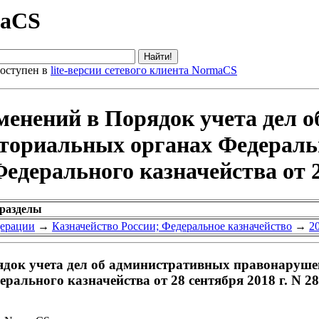
maCS
оступен в
lite-версии сетевого клиента NormaCS
менений в Порядок учета дел 
ториальных органах Федеральн
дерального казначейства от 28
 разделы
дерации
→
Казначейство России; Федеральное казначейство
→
2
ядок учета дел об административных правонаруш
рального казначейства от 28 сентября 2018 г. N 2