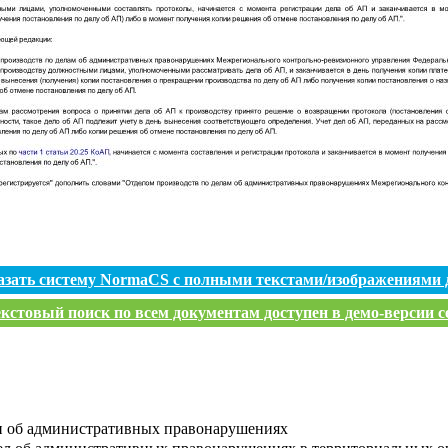
азать систему NormaCS с полными текстами/изображениями 
кстовый поиск по всем документам доступен в демо-версии с
и об административных правонарушениях