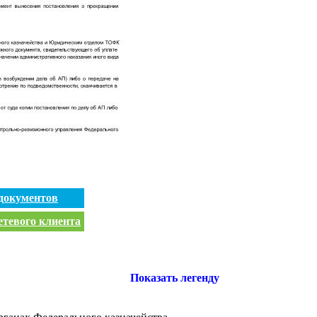
документов
етевого клиента
Показать легенду