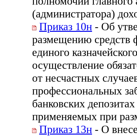
полномочий главного
(администратора) дох
Приказ 10н
- Об утв
размещению средств ф
единого казначейского
осуществление обязат
от несчастных случаев
профессиональных заб
банковских депозитах
применяемых при раз
Приказ 13н
- О внес