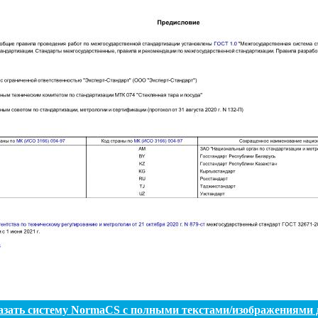
азать систему NormaCS с полными текстами/изображениями 