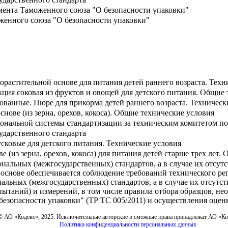
мента Таможенного союза "О безопасности упаковки"
женного союза "О безопасности упаковки"
растительной основе для питания детей раннего возраста. Техн
ция соковая из фруктов и овощей для детского питания. Общие
ованные. Пюре для прикорма детей раннего возраста. Техническ
снове (из зерна, орехов, кокоса). Общие технические условия
ональной системы стандартизации за техническим комитетом по
ударственного стандарта
сковые для детского питания. Технические условия
е (из зерна, орехов, кокоса) для питания детей старше трех лет
альных (межгосударственных) стандартов, а в случае их отсутс
 основе обеспечивается соблюдение требований технического ре
альных (межгосударственных) стандартов, а в случае их отсутст
ытаний) и измерений, в том числе правила отбора образцов, н
безопасности упаковки" (ТР ТС 005/2011) и осуществления оцен
© АО «Кодекс», 2025. Исключительные авторские и смежные права принадлежат АО «К
Политика конфиденциальности персональных данных