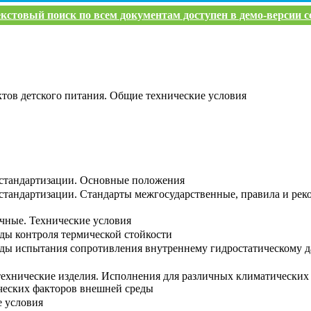
кстовый поиск по всем документам доступен в демо-версии с
ктов детского питания. Общие технические условия
 стандартизации. Основные положения
стандартизации. Стандарты межгосударственные, правила и ре
чные. Технические условия
оды контроля термической стойкости
оды испытания сопротивления внутреннему гидростатическому 
ехнические изделия. Исполнения для различных климатических 
ческих факторов внешней среды
 условия