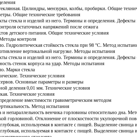
деления
теклянная. Цилиндры, мензурки, колбы, пробирки. Общие техни
етры. Общие технические требования
кты стекла и изделий из него. Термины и определения. Дефекты 
контроля остаточных напряжений после отжига
ктов детского питания. Общие технические условия
 Методы контроля
ло. Гидролитическая стойкость стекла при 98 °С. Метод испыта
ротивление вертикальной нагрузке. Методы испытания
кты стекла и изделий из него. Термины и определения. Дефекты 
ность стенок корпуса на удар. Методы испытания
ло. Марки стекла
ические. Технические условия
сервов. Основные параметры и размеры
ной деления 0,01 мм. Технические условия
кая. Технические условия
Определение вместимости гравиметрическим методом
ертикальность. Метод испытания
та и непараллельность венчика горловины относительно дна. Ме
окой горловиной. Отклонение от плоскостности укупорочной по
 глубокая, используемая в контакте с пищей. Выделение свинца 
 глубокая, используемая в контакте с пищей. Выделение свинца 
ударственного стандарта