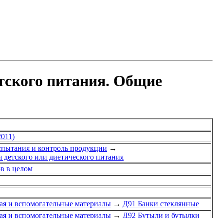
тского питания. Общие
011)
спытания и контроль продукции
→
я детского или диетического питания
ов в целом
ная и вспомогательные материалы
→
Д91 Банки стеклянные
ная и вспомогательные материалы
→
Д92 Бутыли и бутылки