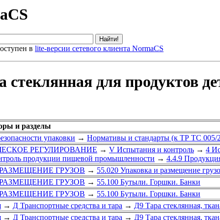
maCS
оступен в
lite-версии сетевого клиента NormaCS
 стеклянная для продуктов де
оры и разделы
безопасности упаковки
→
Нормативы и стандарты (к ТР ТС 005/2
ИЧЕСКОЕ РЕГУЛИРОВАНИЕ
→
V Испытания и контроль
→
4 И
онтроль продукции пищевой промышленности
→
4.4.9 Продукци
 РАЗМЕЩЕНИЕ ГРУЗОВ
→
55.020 Упаковка и размещение груз
 РАЗМЕЩЕНИЕ ГРУЗОВ
→
55.100 Бутыли. Горшки. Банки
 РАЗМЕЩЕНИЕ ГРУЗОВ
→
55.100 Бутыли. Горшки. Банки
я
→
Д Транспортные средства и тара
→
Д9 Тара стеклянная, тка
я
→
Д Транспортные средства и тара
→
Д9 Тара стеклянная, тка