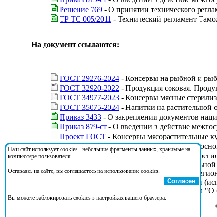
Решение 769
- О принятии технического регла
ТР ТС 005/2011
- Технический регламент Тамо
На документ ссылаются:
ГОСТ 29276-2024
- Консервы на рыбной и рыбо
ГОСТ 32920-2022
- Продукция соковая. Продук
ГОСТ 34977-2023
- Консервы мясные стерилиз
ГОСТ 35075-2024
- Напитки на растительной о
Приказ 3433
- О закреплении документов наци
Приказ 879-ст
- О введении в действие межгос
Проект ГОСТ
- Консервы мясорастительные ку
Проект ГОСТ
- Напитки на растительной основ
Наш сайт использует cookies - небольшие фрагменты данных, хранимые на
Решение 9
- О перечне международных и регион
компьютере пользователя.
результате применения которых на добровольной
Оставаясь на сайте, вы соглашаетесь на использование cookies.
ТС 005/2011), и перечне международных и регион
Согласен
содержащих правила и методы исследований (исп
технического регламента Таможенного союза "О 
Вы можете заблокировать cookies в настройках вашего браузера.