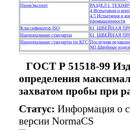
ПромЭксперт
РАЗДЕЛ I. ТЕХН
4 Испытания и кон
4.5 Испытания и к
промышленности
Классификатор ISO
61 ШВЕЙНАЯ П
Национальные стандарты
61 ШВЕЙНАЯ П
Национальные стандарты по КГС
Последняя редакци
М3 Швейные издел
ГОСТ Р 51518-99 Из
определения максима
захватом пробы при р
Статус:
Информация о ст
версии NormaCS