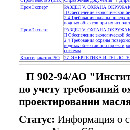
Строительство (Max)
Справочные документы
→
Дире
ПромЭксперт
РАЗДЕЛ V. ОХРАНА ОКРУЖ
II Обеспечение экологической б
2.4 Требования охраны поверхн
водных объектов при их использ
ПромЭксперт
РАЗДЕЛ V. ОХРАНА ОКРУЖ
II Обеспечение экологической б
2.4 Требования охраны поверхн
водных объектов при проектиров
системы
Классификатор ISO
27 ЭНЕРГЕТИКА И ТЕПЛОТ
П 902-94/АО "Инстит
по учету требований 
проектировании масля
Статус:
Информация о ст