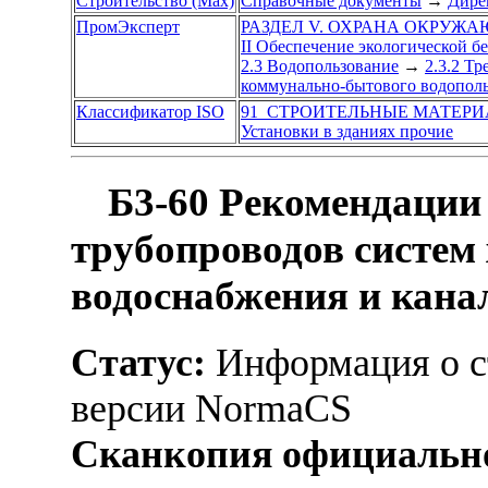
Строительство (Max)
Справочные документы
→
Дире
ПромЭксперт
РАЗДЕЛ V. ОХРАНА ОКРУЖ
II Обеспечение экологической б
2.3 Водопользование
→
2.3.2 Т
коммунально-бытового водопол
Классификатор ISO
91 СТРОИТЕЛЬНЫЕ МАТЕРИ
Установки в зданиях прочие
Б3-60 Рекомендации 
трубопроводов систем 
водоснабжения и кана
Статус:
Информация о ст
версии NormaCS
Сканкопия официально